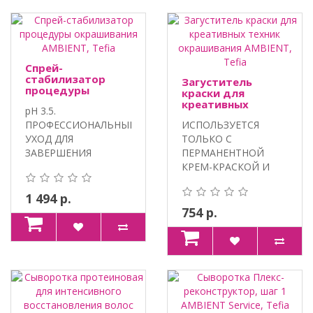
Спрей-
стабилизатор
Загуститель
процедуры
краски для
окрашивания
креативных
pH 3.5.
AMBIENT, Tefia
техник
ПРОФЕССИОНАЛЬНЫЙ
ИСПОЛЬЗУЕТСЯ
окрашивания
AMBIENT, Tefia
УХОД ДЛЯ
ТОЛЬКО С
ЗАВЕРШЕНИЯ
ПЕРМАНЕНТНОЙ
ОКРАШИВАНИЯ
КРЕМ-КРАСКОЙ И
ВОЛОС. 100% VEGAN,
ОКИСЛИТЕЛЕМ TEFIA
МАС..
AMBIENT ДЛЯ ..
1 494 р.
754 р.