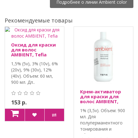
Подробнее о линии Ambient color
Рекомендуемые товары
Оксид для краски
для волос
AMBIENT, Tefia
1,5% (5v), 3% (10v), 6%
(20v), 9% (30v), 12%
(40v). Объем: 60 мл,
900 мл. Дл..
Крем-активатор
для краски для
волос AMBIENT,
153 р.
Tefia
1% (3,5v). Объем: 900
мл. Для
полуперманентного
тонирования и
обновлени..