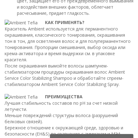
цвет, защищает его от преждевременного вымывания
и воздействия внешних факторов, облегчает
расчесывание, придает гладкость.
КАК ПРИМЕНЯТЬ?
Краситель Ambient используется для: перманентного
окрашивания, классического тонирования, окрашивания
тон в тон, для осветления волос и для полуперманентного
тонирования. Пропорции смешивания, выбор оксида или
крема-активатора и время выдержки см. в упаковке
красителя.
После окрашивания вымойте волосы шампунем-
стабилизатором процедуры окрашивания волос Ambient
Service Color Stabilizing Shampoo и обработайте спреем-
стабилизатором Ambient Service Color Stabilizing Spray.
ПРЕИМУЩЕСТВА
Лучшая стабильность составов по pH за счет низкой
летучести.
Меньше повреждений структуры волоса (разрушений
белковых связей).
Бережное отношение к окружающей среде, здоровью и
безопасности (EH&S) по сравнению с аммиаком и МЭА.