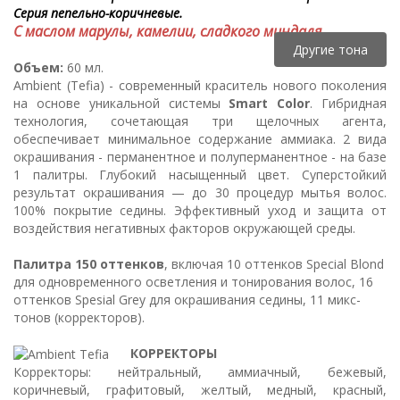
Серия пепельно-коричневые.
С маслом марулы, камелии, сладкого миндаля.
Другие тона
Объем:
60 мл.
Ambient (Tefia) - современный краситель нового поколения
на основе уникальной системы
Smart Color
. Гибридная
технология, сочетающая три щелочных агента,
обеспечивает минимальное содержание аммиака. 2 вида
окрашивания - перманентное и полуперманентное - на базе
1 палитры. Глубокий насыщенный цвет. Суперстойкий
результат окрашивания — до 30 процедур мытья волос.
100% покрытие седины. Эффективный уход и защита от
воздействия негативных факторов окружающей среды.
Палитра 150 оттенков
, включая 10 оттенков Special Blond
для одновременного осветления и тонирования волос, 16
оттенков Spesial Grey для окрашивания седины, 11 микс-
тонов (корректоров).
КОРРЕКТОРЫ
Корректоры: нейтральный, аммиачный, бежевый,
коричневый, графитовый, желтый, медный, красный,