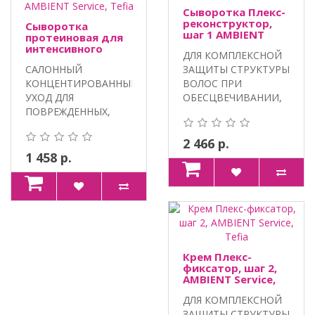
Сыворотка Плекс-
реконструктор,
Сыворотка
шаг 1 AMBIENT
протеиновая для
Service, Tefia
интенсивного
ДЛЯ КОМПЛЕКСНОЙ
восстановления
САЛОННЫЙ
ЗАЩИТЫ СТРУКТУРЫ
волос AMBIENT
Service, Tefia
КОНЦЕНТИРОВАННЫЙ
ВОЛОС ПРИ
УХОД ДЛЯ
ОБЕСЦВЕЧИВАНИИ,
ПОВРЕЖДЕННЫХ,
ОКРАШИВАНИИ И
ПОРИСТЫХ, СУХИХ И
ХИМИЧЕС..
ЛОМКИХ ВОЛОС...
2 466 р.
1 458 р.
Крем Плекс-
фиксатор, шаг 2,
AMBIENT Service,
Tefia
ДЛЯ КОМПЛЕКСНОЙ
ЗАЩИТЫ СТРУКТУРЫ