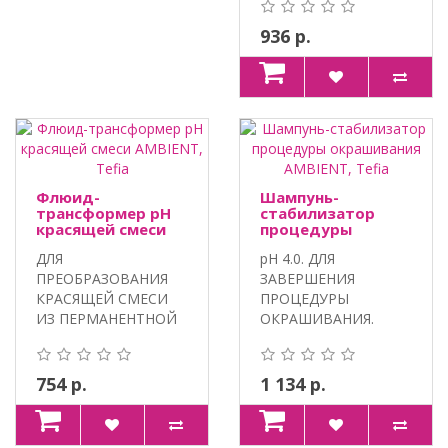
936 р.
Флюид-
Шампунь-
трансформер pH
стабилизатор
красящей смеси
процедуры
AMBIENT, Tefia
окрашивания
ДЛЯ
pH 4.0. ДЛЯ
AMBIENT, Tefia
ПРЕОБРАЗОВАНИЯ
ЗАВЕРШЕНИЯ
КРАСЯЩЕЙ СМЕСИ
ПРОЦЕДУРЫ
ИЗ ПЕРМАНЕНТНОЙ
ОКРАШИВАНИЯ.
В
100% VEGAN,
ПОЛУПЕРМАНЕНТНУЮ.
ПАНТЕНОЛ,
100% VEGA..
ЭКСТРАКТ ЛИ..
754 р.
1 134 р.