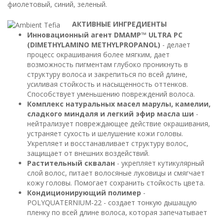
фиолетовый, синий, зеленый.
АКТИВНЫЕ ИНГРЕДИЕНТЫ
Инновационный агент DMAMP™ ULTRA PC
(DIMETHYLAMINO METHYLPROPANOL)
- делает
процесс окрашивания более мягким, дает
возможность пигментам глубоко проникнуть в
структуру волоса и закрепиться по всей длине,
усиливая стойкость и насыщенность оттенков.
Способствует уменьшению повреждений волоса.
Комплекс натуральных масел марулы, камелии,
сладкого миндаля и легкий эфир масла ши
-
нейтрализует повреждающее действие окрашивания,
устраняет сухость и шелушение кожи головы.
Укрепляет и восстанавливает структуру волос,
защищает от внешних воздействий.
Растительный сквалан
- укрепляет кутикулярный
слой волос, питает волосяные луковицы и смягчает
кожу головы. Помогает сохранить стойкость цвета.
Кондиционирующий полимер
-
POLYQUATERNIUM-22 - создает тонкую дышащую
пленку по всей длине волоса, которая запечатывает