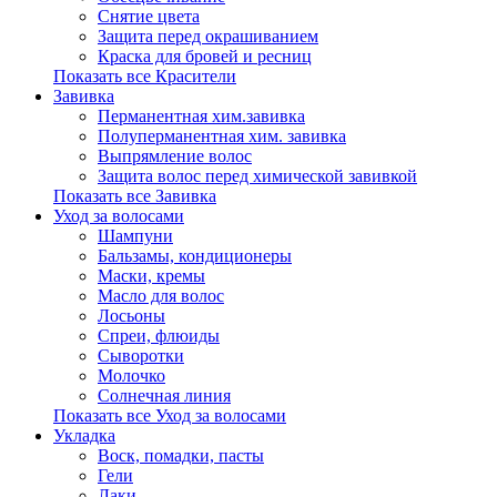
Снятие цвета
Защита перед окрашиванием
Краска для бровей и ресниц
Показать все Красители
Завивка
Перманентная хим.завивка
Полуперманентная хим. завивка
Выпрямление волос
Защита волос перед химической завивкой
Показать все Завивка
Уход за волосами
Шампуни
Бальзамы, кондиционеры
Маски, кремы
Масло для волос
Лосьоны
Спреи, флюиды
Сыворотки
Молочко
Солнечная линия
Показать все Уход за волосами
Укладка
Воск, помадки, пасты
Гели
Лаки