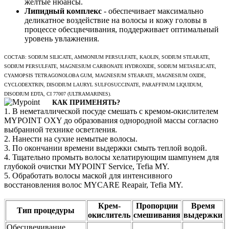
желтые нюансы.
Липидный комплекс
- обеспечивает максимально
деликатное воздействие на волосы и кожу головы в
процессе обесцвечивания, поддерживает оптимальный
уровень увлажнения.
СОСТАВ: SODIUM SILICATE, AMMONIUM PERSULFATE, KAOLIN, SODIUM STEARATE,
SODIUM PERSULFATE, MAGNESIUM CARBONATE HYDROXIDE, SODIUM METASILICATE,
CYAMOPSIS TETRAGONOLOBA GUM, MAGNESIUM STEARATE, MAGNESIUM OXIDE,
CYCLODEXTRIN, DISODIUM LAURYL SULFOSUCCINATE, PARAFFINUM LIQUIDUM,
DISODIUM EDTA, CI 77007 (ULTRAMARINES).
КАК ПРИМЕНЯТЬ?
1. В неметаллической посуде смешать с кремом-окислителем
MYPOINT OXY до образования однородной массы согласно
выбранной технике осветления.
2. Нанести на сухие немытые волосы.
3. По окончании времени выдержки смыть теплой водой.
4. Тщательно промыть волосы хелатирующим шампунем для
глубокой очистки MYPOINT Service, Tefia MY.
5. Обработать волосы маской для интенсивного
восстановления волос MYCARE Reapair, Tefia MY.
Крем-
Пропорции
Время
Тип процедуры
окислитель
смешивания
выдержки
Обесцвечивание