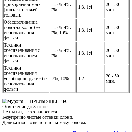
прикорневой зоны
1,5%, 4%,
20 - 50
1:3, 1:4
(контакт с кожей
7%
мин.
головы).
Обесцвечивание
полотна волос без
1,5%, 4%,
20 - 50
1:3, 1:4
использования
7%, 10%
мин.
фольги.
Техники
обесцвечивания с
1,5%, 4%,
20 - 50
1:3, 1:4
использованием
7%
мин.
фольги.
Техники
обесцвечивания
20 - 50
«свободной руки» без
7%, 10%
1:2
мин.
использования
фольги.
ПРЕИМУЩЕСТВА
Осветление до 8 тонов.
Не пылит, легко наносится.
Безупречно чистые оттенки блонд.
Деликатное воздействие на кожу головы.