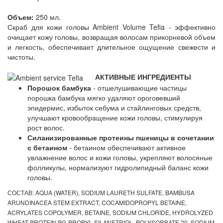
Объем:
250 мл.
Скраб для кожи головы Ambient Volume Tefia - эффективно
очищает кожу головы, возвращая волосам прикорневой объем
и легкость, обеспечивает длительное ощущение свежести и
чистоты.
АКТИВНЫЕ ИНГРЕДИЕНТЫ
Порошок бамбука
- отшелушивающие частицы
порошка бамбука мягко удаляют ороговевший
эпидермис, избыток себума и стайлинговых средств,
улучшают кровообращение кожи головы, стимулируя
рост волос.
Силанизированные протеины пшеницы в сочетании
с бетаином
- бетаином обеспечивают активное
увлажнение волос и кожи головы, укрепляют волосяные
фолликулы, нормализуют гидролипидный баланс кожи
головы.
СОСТАВ: AQUA (WATER), SODIUM LAURETH SULFATE, BAMBUSA
ARUNDINACEA STEM EXTRACT, COCAMIDOPROPYL BETAINE,
ACRYLATES COPOLYMER, BETAINE, SODIUM CHLORIDE, HYDROLYZED
WHEAT PROTEIN PG-PROPYL SILANETRIOL, POLYSORBATE 20, SODIUM