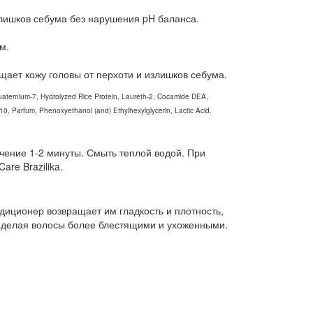
лишков себума без нарушения pH баланса.
м.
щает кожу головы от перхоти и излишков себума.
uaternium-7, Hydrolyzed Rice Protein, Laureth-2, Cocamide DEA,
, Parfum, Phenoxyethanol (and) Ethylhexylglycerin, Lactic Acid.
ечение 1-2 минуты. Смыть теплой водой. При
re Brazilika.
ционер возвращает им гладкость и плотность,
т, делая волосы более блестящими и ухоженными.