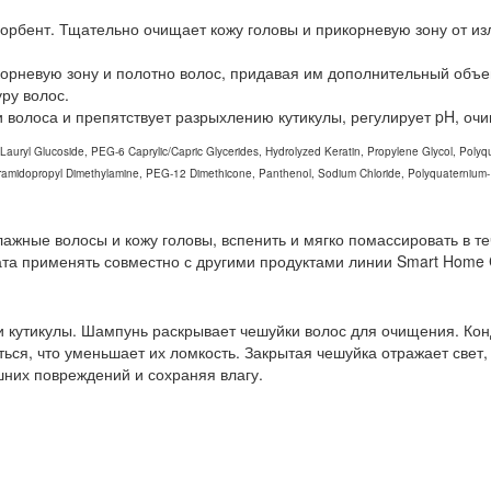
орбент. Тщательно очищает кожу головы и прикорневую зону от из
корневую зону и полотно волос, придавая им дополнительный объе
уру волос.
и волоса и препятствует разрыхлению кутикулы, регулирует pH, очи
uryl Glucoside, PEG-6 Caprylic/Capric Glycerides, Hydrolyzed Keratin, Propylene Glycol, Polyq
amidopropyl Dimethylamine, PEG-12 Dimethicone, Panthenol, Sodium Chloride, Polyquaternium-10
лажные волосы и кожу головы, вспенить и мягко помассировать в т
та применять совместно с другими продуктами линии Smart Home Ca
икулы. Шампунь раскрывает чешуйки волос для очищения. Конди
ться, что уменьшает их ломкость. Закрытая чешуйка отражает све
них повреждений и сохраняя влагу.