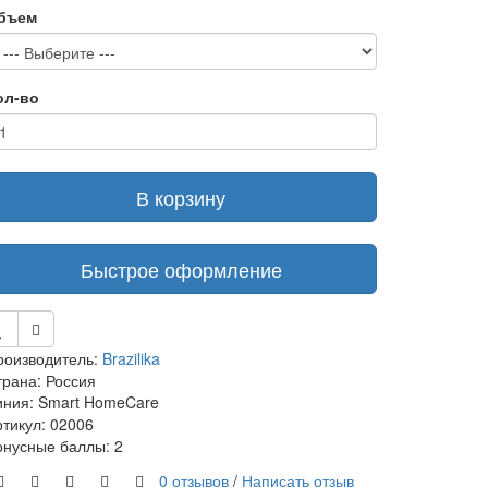
бъем
ол-во
В корзину
Быстрое оформление
роизводитель:
Brazilika
трана: Россия
иния: Smart HomeCare
ртикул: 02006
онусные баллы: 2
0 отзывов
/
Написать отзыв