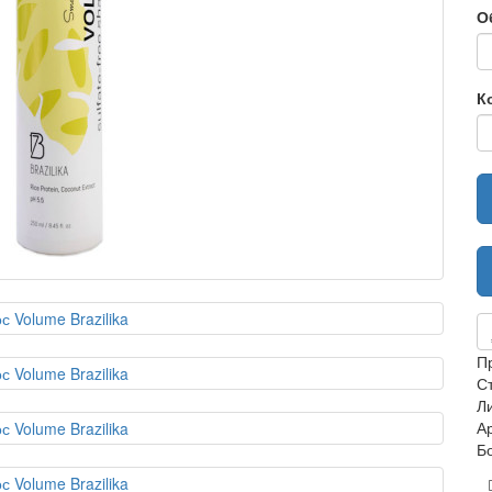
О
К
П
С
Л
А
Б