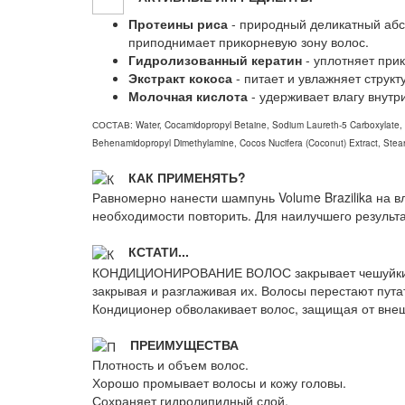
Протеины риса
- природный деликатный абс
приподнимает прикорневую зону волос.
Гидролизованный кератин
- уплотняет при
Экстракт кокоса
- питает и увлажняет структ
Молочная кислота
- удерживает влагу внутр
СОСТАВ: Water, Cocamidopropyl Betaine, Sodium Laureth-5 Carboxylate, La
Behenamidopropyl Dimethylamine, Cocos Nucifera (Coconut) Extract, Stear
КАК ПРИМЕНЯТЬ?
Равномерно нанести шампунь Volume Brazilika на в
необходимости повторить. Для наилучшего результа
КСТАТИ...
КОНДИЦИОНИРОВАНИЕ ВОЛОС закрывает чешуйки кут
закрывая и разглаживая их. Волосы перестают пута
Кондиционер обволакивает волос, защищая от внеш
ПРЕИМУЩЕСТВА
Плотность и объем волос.
Хорошо промывает волосы и кожу головы.
Сохраняет гидролипидный слой.