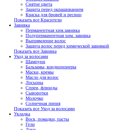
Снятие цвета
Защита перед окрашиванием
Краска для бровей и ресниц
Показать все Красители
Завивка
Перманентная хим.завивка
Полуперманентная хим. завивка
Выпрямление волос
Защита волос перед химической завивкой
Показать все Завивка
Уход за волосами
Шампуни
Бальзамы, кондиционеры
Маски, кремы
Масло для волос
Лосьоны
Спреи, флюиды
Сыворотки
Молочко
Солнечная линия
Показать все Уход за волосами
Укладка
Воск, помадки, пасты
Гели
Лаки