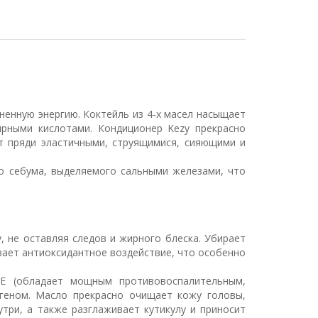
зненную энергию. Коктейль из 4-х масел насыщает
рными кислотами. Кондиционер Kezy прекрасно
ет пряди эластичными, струящимися, сияющими и
во себума, выделяемого сальными железами, что
 не оставляя следов и жирного блеска. Убирает
ывает антиоксидантное воздействие, что особенно
Е (обладает мощным противовоспалительным,
агеном. Масло прекрасно очищает кожу головы,
три, а также разглаживает кутикулу и приносит