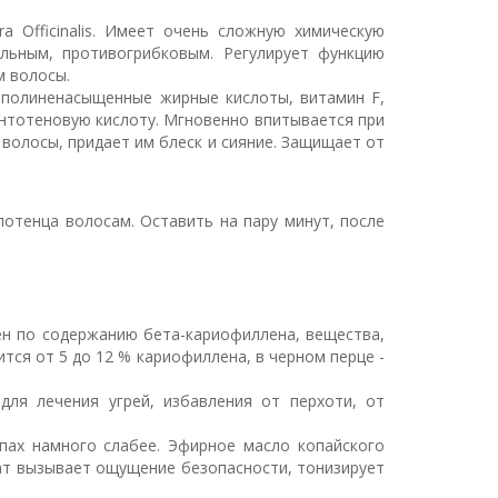
a Officinalis. Имеет очень сложную химическую
альным, противогрибковым. Регулирует функцию
м волосы.
 полиненасыщенные жирные кислоты, витамин F,
антотеновую кислоту. Мгновенно впитывается при
 волосы, придает им блеск и сияние. Защищает от
лотенца волосам. Оставить на пару минут, после
мен по содержанию бета-кариофиллена, вещества,
ся от 5 до 12 % кариофиллена, в черном перце -
для лечения угрей, избавления от перхоти, от
пах намного слабее. Эфирное масло копайского
омат вызывает ощущение безопасности, тонизирует