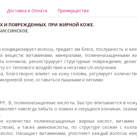
Доставка и Оплата
Преимущества
ИХ И ПОВРЕЖДЕННЫХ. ПРИ ЖИРНОЙ КОЖЕ.
БИССИНСКОЕ.
 и кондиционирует волосы, придает им блеск, послушность и жи
х веществ: витаминами, минералами, полиненасыщенными жи
ть кончиков, реконструирует структурные повреждения, дела
 от теплового воздействия и негатива UV-излучения.
а, благотворно влияет на кожу головы, регулирует количест
рикорневой зоне, оставаться пышными и легкими.
РР, В, полиненасыщенные кислоты. Быстро впитывается в кожу,
озволяет навсегда забыть о ломких и секущихся кончиках, оказ
.
е количество полиненасыщенных жирных кислот, витамин 
твом), а также аминокислоты, по структуре схожие с колл
т волос. Насыщает витаминами, уплотняет каждый волосок изну