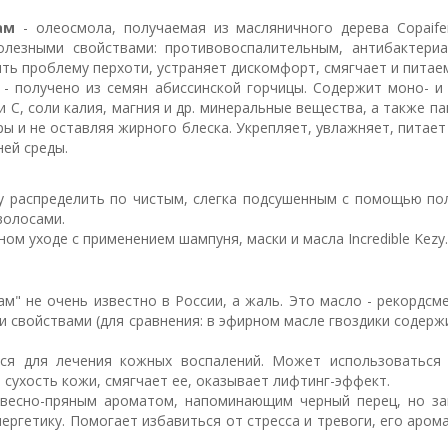
ам
- олеосмола, получаемая из масляничного дерева Copaifer
олезными свойствами: противовоспалительным, антибактери
ть проблему перхоти, устраняет дискомфорт, смягчает и питае
- получено из семян абиссинской горчицы. Содержит моно- и
 С, соли калия, магния и др. минеральные вещества, а также п
ры и не оставляя жирного блеска. Укрепляет, увлажняет, питает
ней среды.
ezy распределить по чистым, слегка подсушенным с помощью по
волосами.
м уходе с применением шампуня, маски и масла Incredible Kezy.
м" не очень известно в России, а жаль. Это масло - рекордс
войствами (для сравнения: в эфирном масле гвоздики содержит
ся для лечения кожных воспалений. Может использоваться 
сухость кожи, смягчает ее, оказывает лифтинг-эффект.
весно-пряным ароматом, напоминающим черный перец, но за
нергетику. Помогает избавиться от стресса и тревоги, его ар