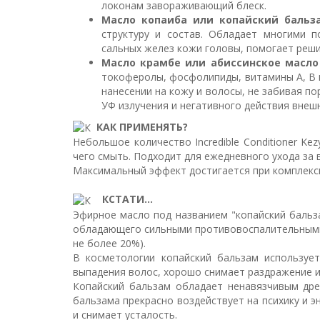
локонам завораживающий блеск.
Масло копаиба или копайский бальз
структуру и состав. Обладает многими п
сальных желез кожи головы, помогает реши
Масло крамбе или абиссинское масло
токоферолы, фосфолипиды, витамины А, В и
нанесении на кожу и волосы, не забивая по
УФ излучения и негативного действия внеш
КАК ПРИМЕНЯТЬ?
Небольшое количество Incredible Conditioner K
чего смыть. Подходит для ежедневного ухода за 
Максимальный эффект достигается при комплексно
КСТАТИ...
Эфирное масло под названием "копайский бальза
обладающего сильными противовоспалительными с
не более 20%).
В косметологии копайский бальзам использует
выпадения волос, хорошо снимает раздражение и 
Копайский бальзам обладает ненавязчивым дре
бальзама прекрасно воздействует на психику и э
и снимает усталость.