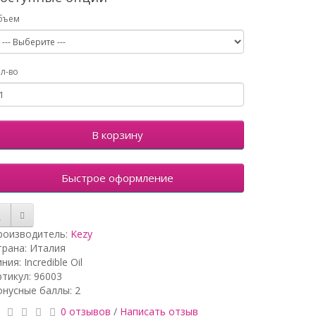
бъем
л-во
В корзину
Быстрое оформление
роизводитель:
Kezy
трана: Италия
ния: Incredible Oil
ртикул: 96003
онусные баллы: 2
0 отзывов
/
Написать отзыв