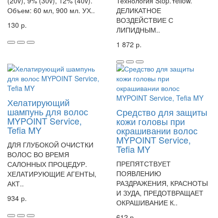
(20v), 9% (30v), 12% (40v).
Технология Stop.Yellow.
Объем: 60 мл, 900 мл. УХ..
ДЕЛИКАТНОЕ
ВОЗДЕЙСТВИЕ С
130 р.
ЛИПИДНЫМ..
1 872 р.
Хелатирующий
шампунь для волос
Средство для защиты
MYPOINT Service,
кожи головы при
Tefia MY
окрашивании волос
MYPOINT Service,
ДЛЯ ГЛУБОКОЙ ОЧИСТКИ
Tefia MY
ВОЛОС ВО ВРЕМЯ
ПРЕПЯТСТВУЕТ
САЛОННЫХ ПРОЦЕДУР.
ПОЯВЛЕНИЮ
ХЕЛАТИРУЮЩИЕ АГЕНТЫ,
РАЗДРАЖЕНИЯ, КРАСНОТЫ
АКТ..
И ЗУДА, ПРЕДОТВРАЩАЕТ
934 р.
ОКРАШИВАНИЕ К..
612 р.