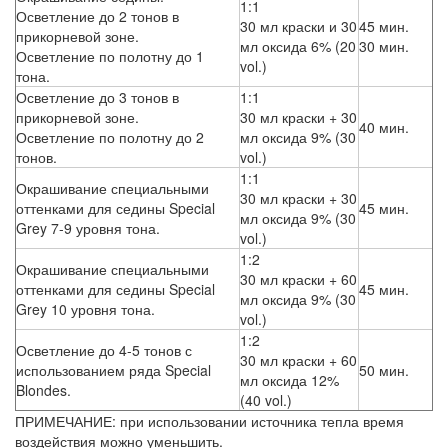
1:1
Осветление до 2 тонов в
30 мл краски и 30
45 мин.
прикорневой зоне.
мл оксида 6% (20
30 мин.
Осветление по полотну до 1
vol.)
тона.
Осветление до 3 тонов в
1:1
прикорневой зоне.
30 мл краски + 30
40 мин.
Осветление по полотну до 2
мл оксида 9% (30
тонов.
vol.)
1:1
Окрашивание специальными
30 мл краски + 30
оттенками для седины Special
45 мин.
мл оксида 9% (30
Grey 7-9 уровня тона.
vol.)
1:2
Окрашивание специальными
30 мл краски + 60
оттенками для седины Special
45 мин.
мл оксида 9% (30
Grey 10 уровня тона.
vol.)
1:2
Осветление до 4-5 тонов с
30 мл краски + 60
использованием ряда Special
50 мин.
мл оксида 12%
Blondes.
(40 vol.)
ПРИМЕЧАНИЕ: при использовании источника тепла время
воздействия можно уменьшить.