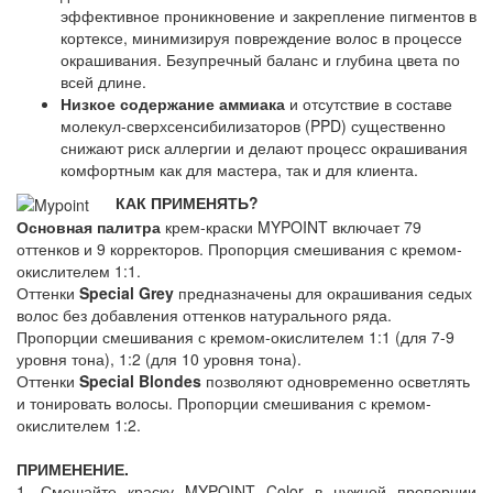
эффективное проникновение и закрепление пигментов в
кортексе, минимизируя повреждение волос в процессе
окрашивания. Безупречный баланс и глубина цвета по
всей длине.
Низкое содержание аммиака
и отсутствие в составе
молекул-сверхсенсибилизаторов (PPD) существенно
снижают риск аллергии и делают процесс окрашивания
комфортным как для мастера, так и для клиента.
КАК ПРИМЕНЯТЬ?
Основная палитра
крем-краски MYPOINT включает 79
оттенков и 9 корректоров. Пропорция смешивания с кремом-
окислителем 1:1.
Оттенки
Special Grey
предназначены для окрашивания седых
волос без добавления оттенков натурального ряда.
Пропорции смешивания с кремом-окислителем 1:1 (для 7-9
уровня тона), 1:2 (для 10 уровня тона).
Оттенки
Special Blondes
позволяют одновременно осветлять
и тонировать волосы. Пропорции смешивания с кремом-
окислителем 1:2.
ПРИМЕНЕНИЕ.
1. Смешайте краску MYPOINT Color в нужной пропорции