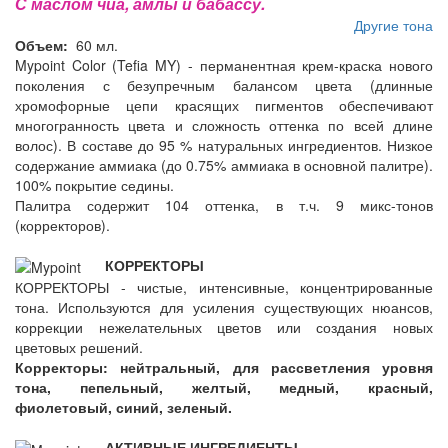
С маслом чиа, амлы и бабассу.
Другие тона
Объем:
60 мл.
Mypoint Color (Tefia MY) - перманентная крем-краска нового
поколения с безупречным балансом цвета (длинные
хромофорные цепи красящих пигментов обеспечивают
многогранность цвета и сложность оттенка по всей длине
волос). В составе до 95 % натуральных ингредиентов. Низкое
содержание аммиака (до 0.75% аммиака в основной палитре).
100% покрытие седины.
Палитра содержит 104 оттенка, в т.ч. 9 микс-тонов
(корректоров).
КОРРЕКТОРЫ
КОРРЕКТОРЫ - чистые, интенсивные, концентрированные
тона. Используются для усиления существующих нюансов,
коррекции нежелательных цветов или создания новых
цветовых решений.
Корректоры: нейтральный, для рассветления уровня
тона, пепельный, желтый, медный, красный,
фиолетовый, синий, зеленый.
АКТИВНЫЕ ИНГРЕДИЕНТЫ