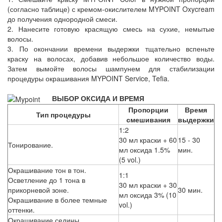
(согласно таблице) с кремом-окислителем MYPOINT Oxycream
до получения однородной смеси.
2. Нанесите готовую красящую смесь на сухие, немытые
волосы.
3. По окончании времени выдержки тщательно вспеньте
краску на волосах, добавив небольшое количество воды.
Затем вымойте волосы шампунем для стабилизации
процедуры окрашивания MYPOINT Service, Tefia.
ВЫБОР ОКСИДА И ВРЕМЯ
Пропорции
Время
Тип процедуры
смешивания
выдержки
1:2
30 мл краски + 60
15 - 30
Тонирование.
мл оксида 1.5%
мин.
(5 vol.)
Окрашивание тон в тон.
1:1
Осветление до 1 тона в
30 мл краски + 30
прикорневой зоне.
30 мин.
мл оксида 3% (10
Окрашивание в более темные
vol.)
оттенки.
Окрашивание седины.