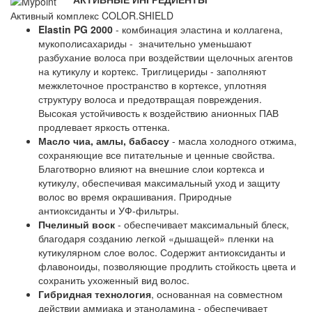
Активный комплекс COLOR.SHIELD
Elastin PG 2000
- комбинация эластина и коллагена,
мукополисахариды - значительно уменьшают
разбухание волоса при воздействии щелочных агентов
на кутикулу и кортекс. Триглицериды - заполняют
межклеточное пространство в кортексе, уплотняя
структуру волоса и предотвращая повреждения.
Высокая устойчивость к воздействию анионных ПАВ
продлевает яркость оттенка.
Масло чиа, амлы, бабассу
- масла холодного отжима,
сохраняющие все питательные и ценные свойства.
Благотворно влияют на внешние слои кортекса и
кутикулу, обеспечивая максимальный уход и защиту
волос во время окрашивания. Природные
антиоксиданты и УФ-фильтры.
Пчелиный воск
- обеспечивает максимальный блеск,
благодаря созданию легкой «дышащей» пленки на
кутикулярном слое волос. Содержит антиоксиданты и
флавоноиды, позволяющие продлить стойкость цвета и
сохранить ухоженный вид волос.
Гибридная технология
, основанная на совместном
действии аммиака и этаноламина - обеспечивает