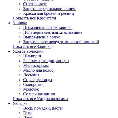
Снятие цвета
Защита перед окрашиванием
Краска для бровей и ресниц
Показать все Красители
Завивка
Перманентная хим.завивка
Полуперманентная хим. завивка
Выпрямление волос
Защита волос перед химической завивкой
Показать все Завивка
Уход за волосами
Шампуни
Бальзамы, кондиционеры
Маски, кремы
Масло для волос
Лосьоны
Спреи, флюиды
Сыворотки
Молочко
Солнечная линия
Показать все Уход за волосами
Укладка
Воск, помадки, пасты
Гели
Лаки