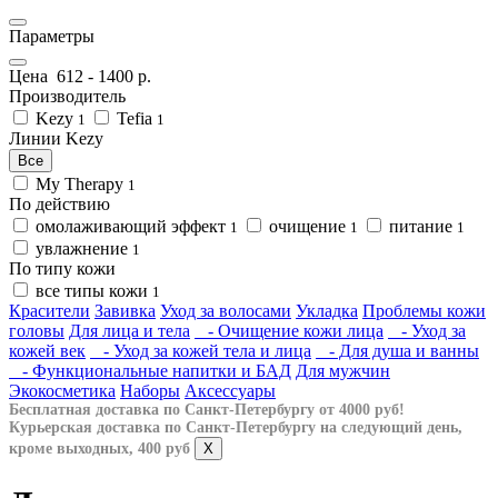
Параметры
Цена
612
-
1400
р.
Производитель
Kezy
Tefia
1
1
Линии Kezy
Все
My Therapy
1
По действию
омолаживающий эффект
очищение
питание
1
1
1
увлажнение
1
По типу кожи
все типы кожи
1
Красители
Завивка
Уход за волосами
Укладка
Проблемы кожи
головы
Для лица и тела
- Очищение кожи лица
- Уход за
кожей век
- Уход за кожей тела и лица
- Для душа и ванны
- Функциональные напитки и БАД
Для мужчин
Экокосметика
Наборы
Аксессуары
Бесплатная доставка по Санкт-Петербургу от 4000 руб!
Курьерская доставка по Санкт-Петербургу на следующий день,
кроме выходных, 400 руб
X