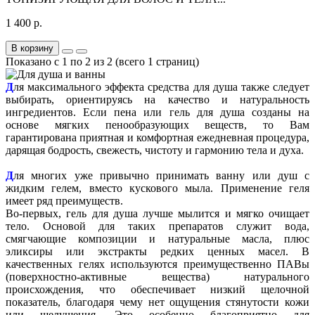
1 400 р.
В корзину
Показано с 1 по 2 из 2 (всего 1 страниц)
Д
ля максимального эффекта средства для душа также следует
выбирать, ориентируясь на качество и натуральность
ингредиентов. Если пена или гель для душа созданы на
основе мягких пенообразующих веществ, то Вам
гарантирована приятная и комфортная ежедневная процедура,
дарящая бодрость, свежесть, чистоту и гармонию тела и духа.
Д
ля многих уже привычно принимать ванну или душ с
жидким гелем, вместо кускового мыла. Применение геля
имеет ряд преимуществ.
Во-первых, гель для душа лучше мылится и мягко очищает
тело. Основой для таких препаратов служит вода,
смягчающие композиции и натуральные масла, плюс
эликсиры или экстракты редких ценных масел. В
качественных гелях используются преимущественно ПАВы
(поверхностно-активные вещества) натурального
происхождения, что обеспечивает низкий щелочной
показатель, благодаря чему нет ощущения стянутости кожи
или шелушения. Это особенно благоприятно для