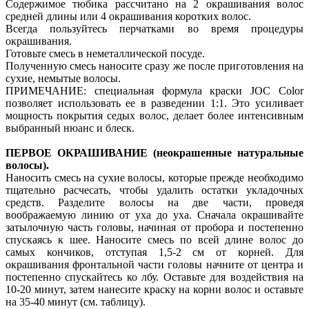
Содержимое тюбика рассчитано на 2 окрашивания волос
средней длины или 4 окрашивания коротких волос.
Всегда пользуйтесь перчатками во время процедуры
окрашивания.
Готовьте смесь в неметаллической посуде.
Полученную смесь наносите сразу же после приготовления на
сухие, немытые волосы.
ПРИМЕЧАНИЕ: специальная формула краски JOC Color
позволяет использовать ее в разведении 1:1. Это усиливает
мощность покрытия седых волос, делает более интенсивным
выбранный нюанс и блеск.
ПЕРВОЕ ОКРАШИВАНИЕ (неокрашенные натуральные
волосы).
Наносить смесь на сухие волосы, которые прежде необходимо
тщательно расчесать, чтобы удалить остатки укладочных
средств. Разделите волосы на две части, проведя
воображаемую линию от уха до уха. Сначала окрашивайте
затылочную часть головы, начиная от пробора и постепенно
спускаясь к шее. Наносите смесь по всей длине волос до
самых кончиков, отступая 1,5-2 см от корней. Для
окрашивания фронтальной части головы начните от центра и
постепенно спускайтесь ко лбу. Оставьте для воздействия на
10-20 минут, затем нанесите краску на корни волос и оставьте
на 35-40 минут (см. таблицу).