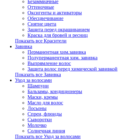
Безаммиачные
Оттеночные
Оксигенты и активаторы
Обесцвечивание
Снятие цвета
Защита перед окрашиванием
Краска для бровей и ресниц
Показать все Красители
Завивка
Перманентная хим.завивка
Полуперманентная хим. завивка
Выпрямление волос
Защита волос перед химической завивкой
Показать все Завивка
Уход за волосами
Шампуни
Бальзамы, кондиционеры
Маски, кремы
Масло для волос
Лосьоны
Спреи, флюиды
Сыворотки
Молочко
Солнечная линия
Показать все Уход за волосами