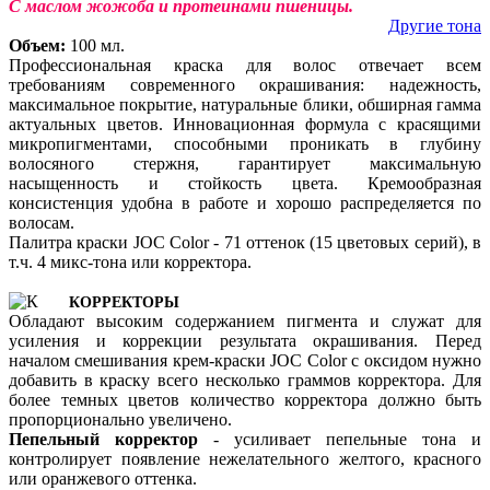
С маслом жожоба и протеинами пшеницы.
Другие тона
Объем:
100 мл.
Профессиональная краска для волос отвечает всем
требованиям современного окрашивания: надежность,
максимальное покрытие, натуральные блики, обширная гамма
актуальных цветов. Инновационная формула с красящими
микропигментами, способными проникать в глубину
волосяного стержня, гарантирует максимальную
насыщенность и стойкость цвета. Кремообразная
консистенция удобна в работе и хорошо распределяется по
волосам.
Палитра краски JOC Color - 71 оттенок (15 цветовых серий), в
т.ч. 4 микс-тона или корректора.
КОРРЕКТОРЫ
Обладают высоким содержанием пигмента и служат для
усиления и коррекции результата окрашивания. Перед
началом смешивания крем-краски JOC Color с оксидом нужно
добавить в краску всего несколько граммов корректора. Для
более темных цветов количество корректора должно быть
пропорционально увеличено.
Пепельный корректор
- усиливает пепельные тона и
контролирует появление нежелательного желтого, красного
или оранжевого оттенка.