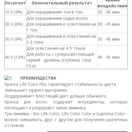
Оксигент
Окончательный результат
воздействия
10 V (3%)
Для окрашивания тон в тон
35 - 40 мин.
Для окрашивания седых волос
20 V (6%)
Для окрашивания и осветления на
30 - 45 мин.
1 тон
Для окрашивания и осветления на
30 V (9%)
30 - 40 мин.
2-3 тона
Для осветления на 4-5 тонов
Для работы с суперосветляющей
40 V (12%)
40 - 45 мин.
серией - уровень (глубина) тона
10.хх
ПРЕИМУЩЕСТВА
Краска Life Color Plus гарантирует стабильность цвета.
Уменьшает эффект выгорания.
Поддерживает блестящий цвет дольше обычного.
Краска для волос содержит ингредиенты, которые
поглощают и разрушают запах аммиака.
Три линейки - Bio Life Color, Life Color Color и Suprema Color -
можно смешивать друг с другом для получения различных
оттенков.