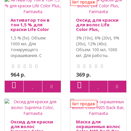
Хит продаж
Активатор тон в
Оксид для краски
тон 1,5 % для
для волос Life
краски Life Color
Color Plus,
Plus, Farmavita
Farmavita
1,5 % (5v). Объем:
3% (10v), 6% (20v), 9%
1000 мл. Для
(30v), 12% (40v).
тонирующего
Объем: 100 мл, 1000
окрашивания. С
мл. Для работы..
ароматом зелёного..
964 р.
369 р.
Хит продаж
Оксид для краски
Маска для
для волос
окрашенных волос