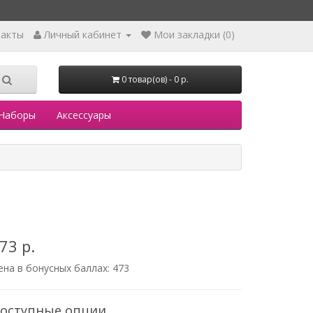
такты
Личный кабинет
Мои закладки (0)
0 товар(ов) - 0 р.
Наборы
Аксессуары
73 р.
ена в бонусных баллах:
473
оступные опции