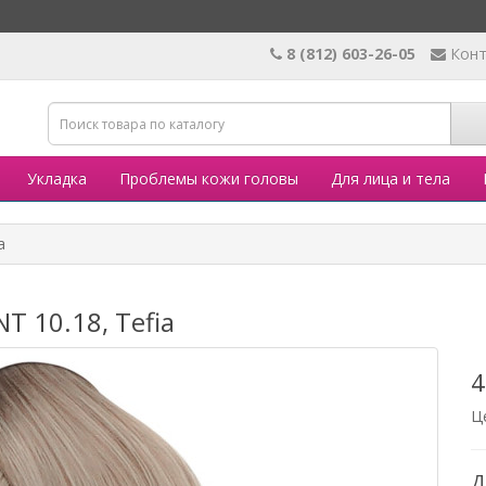
8 (812) 603-26-05
Кон
Укладка
Проблемы кожи головы
Для лица и тела
a
T 10.18, Tefia
4
Ц
Д