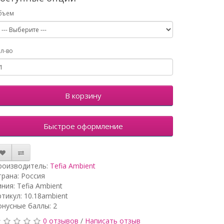
бъем
л-во
В корзину
Быстрое оформление
роизводитель:
Tefia Ambient
трана: Россия
ния: Tefia Ambient
ртикул: 10.18ambient
онусные баллы: 2
0 отзывов
/
Написать отзыв