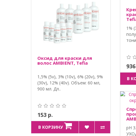
Кре
кра
Tefi
1% (
полу
тони
Оксид для краски для
волос AMBIENT, Tefia
936
1,5% (5v), 3% (10v), 6% (20v), 9%
В К
(30v), 12% (40v). Объем: 60 мл,
900 мл. Дл..
Спр
про
153 р.
AMB
В КОРЗИНУ
pH 
УХО