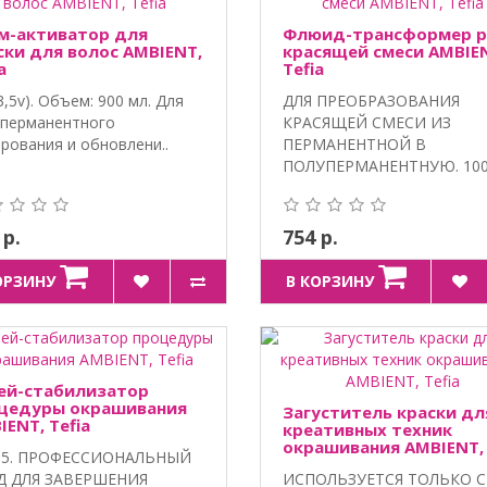
м-активатор для
Флюид-трансформер 
ски для волос AMBIENT,
красящей смеси AMBIE
a
Tefia
3,5v). Объем: 900 мл. Для
ДЛЯ ПРЕОБРАЗОВАНИЯ
перманентного
КРАСЯЩЕЙ СМЕСИ ИЗ
рования и обновлени..
ПЕРМАНЕНТНОЙ В
ПОЛУПЕРМАНЕНТНУЮ. 10
VEGA..
 р.
754 р.
ОРЗИНУ
В КОРЗИНУ
ей-стабилизатор
цедуры окрашивания
Загуститель краски дл
IENT, Tefia
креативных техник
окрашивания AMBIENT,
3.5. ПРОФЕССИОНАЛЬНЫЙ
Tefia
Д ДЛЯ ЗАВЕРШЕНИЯ
ИСПОЛЬЗУЕТСЯ ТОЛЬКО С