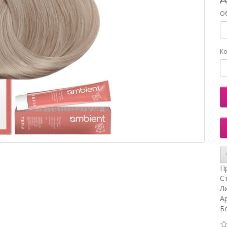
О
Ко
П
С
Ли
А
Б