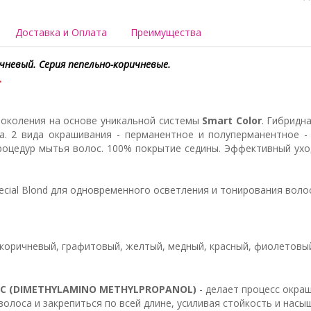
Доставка и Оплата
Преимущества
ичневый. Серия пепельно-коричневые.
.
 поколения на основе уникальной системы
Smart Color
. Гибридн
. 2 вида окрашивания - перманентное и полуперманентное - 
роцедур мытья волос. 100% покрытие седины. Эффективный ухо
ecial Blond для одновременного осветления и тонирования волос
коричневый, графитовый, желтый, медный, красный, фиолетовый,
C (DIMETHYLAMINO METHYLPROPANOL)
- делает процесс окра
 волоса и закрепиться по всей длине, усиливая стойкость и на