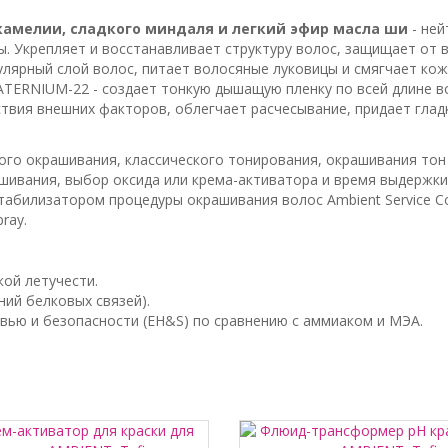
камелии, сладкого миндаля и легкий эфир масла ши
- ней
ы. Укрепляет и восстанавливает структуру волос, защищает от 
улярный слой волос, питает волосяные луковицы и смягчает кож
TERNIUM-22 - создает тонкую дышащую пленку по всей длине во
вия внешних факторов, облегчает расчесывание, придает глад
ого окрашивания, классического тонирования, окрашивания тон 
ивания, выбор оксида или крема-активатора и время выдержки с
билизатором процедуры окрашивания волос Ambient Service Colo
ray.
кой летучести.
ий белковых связей).
вью и безопасности (EH&S) по сравнению с аммиаком и МЭА.