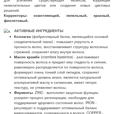
для усиления существующих нюансов, коррекции
нежелательных цветов или создания новых цветовых
решений.
Корректоры: осветляющий, пепельный, красный,
фиолетовый.
АКТИВНЫЕ ИНГРЕДИЕНТЫ
Коллаген
(фибриллярный белок, являющийся основой
соединительной ткани) - повышает упругость и
прочность волос, восстанавливает структуру волосяных
стрежней, сохраняет влагу внутри волоса.
Масло крамбе
(crambea byssinica) - разглаживает
поверхность волоса и придает ему гладкость и сияние,
равномерно распределяется по поверхности волоса,
формирует очень тонкий слой липидов, сохраняет
оптимальный уровень влаги, является натуральной
альтернативой маслу и силиконам, имеет легкую
текстуру, не утяжеляет волосы.
Ферменты
. ZINC - выполняет защитные функции,
ускоряет процесс регенерации, необходим для
поддержания здорового состояния волос. IRON -
регулирует и поддерживает оптимальный баланс
микроэлементов, содержащихся в волосе. COPPER -