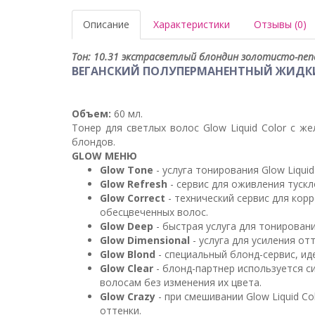
Описание
Характеристики
Отзывы (0)
Тон: 10.31 экстрасветлый блондин золотисто-пеп
ВЕГАНСКИЙ ПОЛУПЕРМАНЕНТНЫЙ ЖИДКИ
Объем:
60 мл.
Тонер для светлых волос Glow Liquid Color с 
блондов.
GLOW МЕНЮ
Glow Tone
- услуга тонирования Glow Liquid 
Glow Refresh
- сервис для оживления тускл
Glow Correct
- технический сервис для ко
обесцвеченных волос.
Glow Deep
- быстрая услуга для тонирован
Glow Dimensional
- услуга для усиления от
Glow Blond
- специальный блонд-сервис, ид
Glow Clear
- блонд-партнер используется с
волосам без изменения их цвета.
Glow Crazy
- при смешивании Glow Liquid C
оттенки.