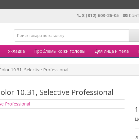
8 (812) 603-26-05
Кон
Укладка
Проблемы кожи головы
Для лица и тела
lor 10.31, Selective Professional
lor 10.31, Selective Professional
1
Ц
Д