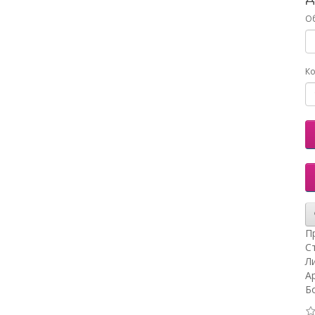
О
Ко
П
С
Ли
А
Б