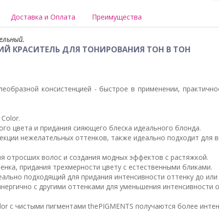
Доставка и Оплата
Преимущества
ельный.
Й КРАСИТЕЛЬ ДЛЯ ТОНИРОВАНИЯ ТОН В ТОН
желеобразной консистенцией - быстрое в применении, практич
Color.
ого цвета и придания сияющего блеска идеального блонда.
ррекции нежелательных оттенков, также идеально подходит для
ия отросших волос и создания модных эффектов с растяжкой.
тенка, придания трехмерности цвету с естественными бликами.
еально подходящий для придания интенсивности оттенку до или
инергично с другими оттенками для уменьшения интенсивности о
olor с чистыми пигментами thePIGMENTS получаются более инте