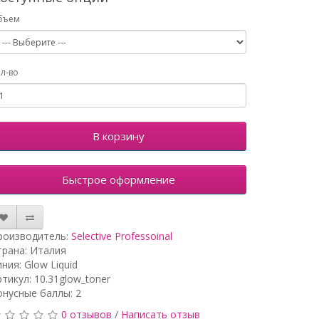
бъем
л-во
В корзину
Быстрое оформление
роизводитель:
Selective Professoinal
трана: Италия
ния: Glow Liquid
ртикул: 10.31glow_toner
онусные баллы: 2
0 отзывов
/
Написать отзыв