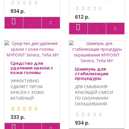
АГЕНТЫ, АКТ..
ПРЕДОТВРАЩАЕТ
ОКРАШИВАНИЕ К..
934 р.
612 р.
Средство для
удаления краски с
Шампунь для
кожи головы
стабилизации
MYPOINT Service,
процедуры
ЭФФЕКТИВНО
Tefia MY
окрашивания
УДАЛЯЕТ ПЯТНА
ДЛЯ СМЫВАНИЯ
MYPOINT Service,
Tefia MY
КРАСКИ С КОЖИ.
КРАСЯЩЕЙ СМЕСИ
АКТИВНЫЙ
ПО ОКОНЧАНИИ
КОМПЛЕКС
ОКРАШИВАНИЯ
HYDROVANCE,
ВОЛОС.
ПАНТЕНОЛ,..
ИНТЕГРИРОВАННЫЙ
333 р.
КОМ..
934 р.