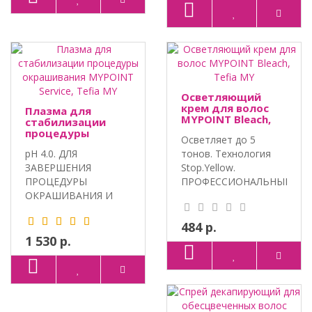
Осветляющий
крем для волос
Плазма для
MYPOINT Bleach,
стабилизации
Tefia MY
процедуры
Осветляет до 5
окрашивания
pH 4.0. ДЛЯ
тонов. Технология
MYPOINT Service,
Tefia MY
ЗАВЕРШЕНИЯ
Stop.Yellow.
ПРОЦЕДУРЫ
ПРОФЕССИОНАЛЬНЫЙ
ОКРАШИВАНИЯ И
ПРОДУКТ ДЛЯ ОСВЕ..
ЗАКРЕПЛЕНИЯ
ПИГМЕНТОВ.
484 р.
ИНТЕГРИРО..
1 530 р.