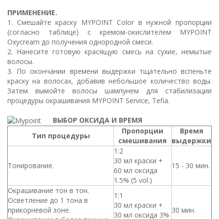
ПРИМЕНЕНИЕ.
1. Смешайте краску MYPOINT Color в нужной пропорции
(согласно таблице) с кремом-окислителем MYPOINT
Oxycream до получения однородной смеси.
2. Нанесите готовую красящую смесь на сухие, немытые
волосы.
3. По окончании времени выдержки тщательно вспеньте
краску на волосах, добавив небольшое количество воды.
Затем вымойте волосы шампунем для стабилизации
процедуры окрашивания MYPOINT Service, Tefia.
ВЫБОР ОКСИДА И ВРЕМЯ
Пропорции
Время
Тип процедуры
смешивания
выдержки
1:2
30 мл краски +
Тонирование.
15 - 30 мин.
60 мл оксида
1.5% (5 vol.)
Окрашивание тон в тон.
1:1
Осветление до 1 тона в
30 мл краски +
прикорневой зоне.
30 мин.
30 мл оксида 3%