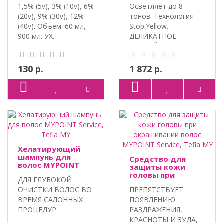
1,5% (5v), 3% (10v), 6%
Осветляет до 8
(20v), 9% (30v), 12%
тонов. Технология
(40v). Объем: 60 мл,
Stop.Yellow.
900 мл. УХ..
ДЕЛИКАТНОЕ
ВОЗДЕЙСТВИЕ С
ЛИПИДНЫМ..
130 р.
1 872 р.
Хелатирующий
шампунь для
Средство для
волос MYPOINT
защиты кожи
Service, Tefia MY
головы при
ДЛЯ ГЛУБОКОЙ
окрашивании
ОЧИСТКИ ВОЛОС ВО
ПРЕПЯТСТВУЕТ
волос MYPOINT
Service, Tefia MY
ВРЕМЯ САЛОННЫХ
ПОЯВЛЕНИЮ
ПРОЦЕДУР.
РАЗДРАЖЕНИЯ,
ХЕЛАТИРУЮЩИЕ
КРАСНОТЫ И ЗУДА,