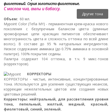
фиолетовый. Серия золотисто-фиолетовые.
С маслом чиа, амлы и бабассу.
Другие тона
Объем:
60 мл.
Mypoint Color (Tefia MY) - перманентная крем-краска нового
поколения с безупречным балансом цвета (длинные
хромофорные цепи красящих пигментов обеспечивают
многогранность цвета и сложность оттенка по всей длине
волос). В составе до 95 % натуральных ингредиентов.
Низкое содержание аммиака (до 0.75% аммиака в основной
палитре). 100% покрытие седины.
Палитра содержит 104 оттенка, в т.ч. 9 микс-тонов
(корректоров).
КОРРЕКТОРЫ
КОРРЕКТОРЫ - чистые, интенсивные, концентрированные
тона. Используются для усиления существующих нюансов,
коррекции нежелательных цветов или создания новых
цветовых решений.
Корректоры: нейтральный, для рассветления уровня
тона, пепельный, желтый, медный, красный,
фиолетовый, синий, зеленый.