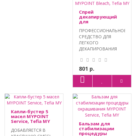
Спрей
декапирующий
для
обесцвеченных
ПРОФЕССИОНАЛЬНОЕ
волос MYPOINT
Bleach, Tefia MY
СРЕДСТВО ДЛЯ
ЛЕГКОГО
ДЕКАПИРОВАНИЯ
КРАСКИ С ВОЛОС.
Витамин С и..
801 р.
Капли-бустер 5
масел MYPOINT
Service, Tefia MY
Бальзам для
стабилизации
ДОБАВЛЯЕТСЯ В
процедуры