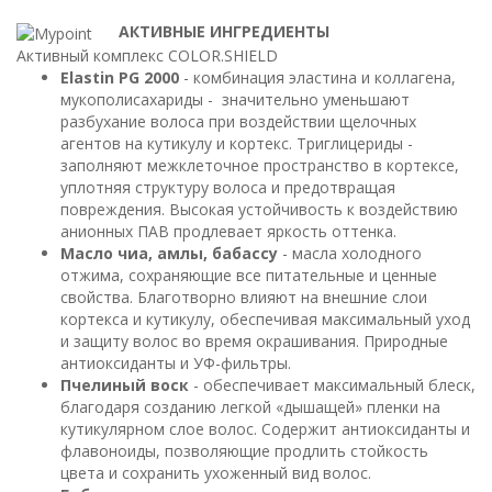
АКТИВНЫЕ ИНГРЕДИЕНТЫ
Активный комплекс COLOR.SHIELD
Elastin PG 2000
- комбинация эластина и коллагена,
мукополисахариды - значительно уменьшают
разбухание волоса при воздействии щелочных
агентов на кутикулу и кортекс. Триглицериды -
заполняют межклеточное пространство в кортексе,
уплотняя структуру волоса и предотвращая
повреждения. Высокая устойчивость к воздействию
анионных ПАВ продлевает яркость оттенка.
Масло чиа, амлы, бабассу
- масла холодного
отжима, сохраняющие все питательные и ценные
свойства. Благотворно влияют на внешние слои
кортекса и кутикулу, обеспечивая максимальный уход
и защиту волос во время окрашивания. Природные
антиоксиданты и УФ-фильтры.
Пчелиный воск
- обеспечивает максимальный блеск,
благодаря созданию легкой «дышащей» пленки на
кутикулярном слое волос. Содержит антиоксиданты и
флавоноиды, позволяющие продлить стойкость
цвета и сохранить ухоженный вид волос.