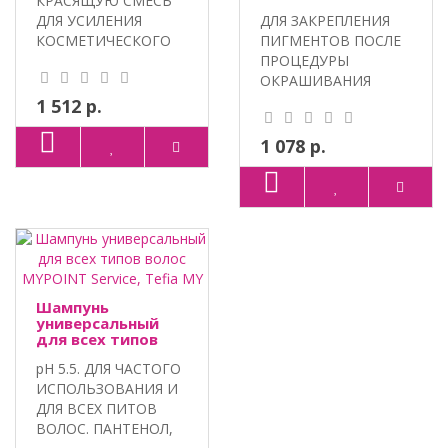
КРАСЯЩУЮ СМЕСЬ
окрашивания
ДЛЯ УСИЛЕНИЯ
ДЛЯ ЗАКРЕПЛЕНИЯ
MYPOINT Service,
Tefia MY
КОСМЕТИЧЕСКОГО
ПИГМЕНТОВ ПОСЛЕ
ЭФФЕКТА
ПРОЦЕДУРЫ
ОРАШИВАНИЯ. МА..
ОКРАШИВАНИЯ
ВОЛОС.
1 512 р.
ИНТЕГРИРОВАННЫЙ
КО..
1 078 р.
Шампунь
универсальный
для всех типов
волос MYPOINT
pH 5.5. ДЛЯ ЧАСТОГО
Service, Tefia MY
ИСПОЛЬЗОВАНИЯ И
ДЛЯ ВСЕХ ПИТОВ
ВОЛОС. ПАНТЕНОЛ,