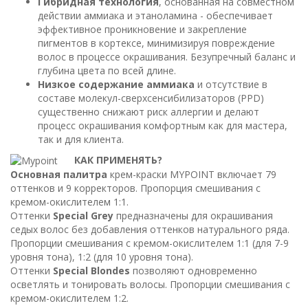
Гибридная технология
, основанная на совместном
действии аммиака и этаноламина - обеспечивает
эффективное проникновение и закрепление
пигментов в кортексе, минимизируя повреждение
волос в процессе окрашивания. Безупречный баланс и
глубина цвета по всей длине.
Низкое содержание аммиака
и отсутствие в
составе молекул-сверхсенсибилизаторов (PPD)
существенно снижают риск аллергии и делают
процесс окрашивания комфортным как для мастера,
так и для клиента.
КАК ПРИМЕНЯТЬ?
Основная палитра
крем-краски MYPOINT включает 79
оттенков и 9 корректоров. Пропорция смешивания с
кремом-окислителем 1:1.
Оттенки
Special Grey
предназначены для окрашивания
седых волос без добавления оттенков натурального ряда.
Пропорции смешивания с кремом-окислителем 1:1 (для 7-9
уровня тона), 1:2 (для 10 уровня тона).
Оттенки
Special Blondes
позволяют одновременно
осветлять и тонировать волосы. Пропорции смешивания с
кремом-окислителем 1:2.