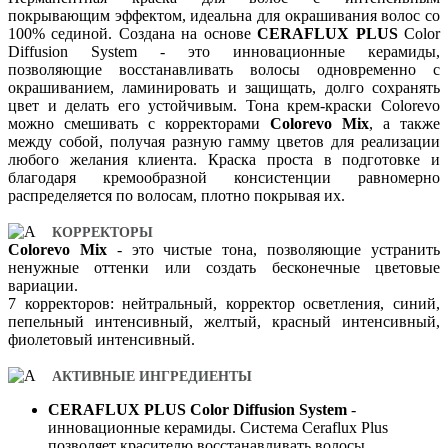
покрывающим эффектом, идеальна для окрашивания волос со
100% сединой. Создана на основе
CERAFLUX PLUS
Color
Diffusion System - это инновационные керамиды,
позволяющие восстанавливать волосы одновременно с
окрашиванием, ламинировать и защищать, долго сохранять
цвет и делать его устойчивым. Тона крем-краски Colorevo
можно смешивать с корректорами
Colorevo Mix
, а также
между собой, получая разную гамму цветов для реализации
любого желания клиента. Краска проста в подготовке и
благодаря кремообразной консистенции равномерно
распределяется по волосам, плотно покрывая их.
КОРРЕКТОРЫ
Colorevo Mix
- это чистые тона, позволяющие устранить
ненужные оттенки или создать бесконечные цветовые
вариации.
7 корректоров: нейтральный, корректор осветления, синий,
пепельный интенсивный, желтый, красный интенсивный,
фиолетовый интенсивный.
АКТИВНЫЕ ИНГРЕДИЕНТЫ
CERAFLUX PLUS Color Diffusion System
-
инновационные керамиды. Система Ceraflux Plus
позволяет красителю восстанавливать волосы