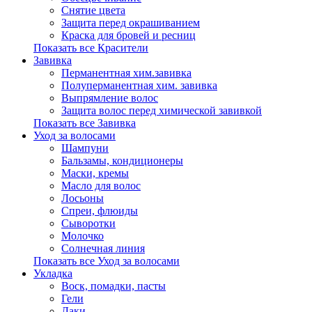
Снятие цвета
Защита перед окрашиванием
Краска для бровей и ресниц
Показать все Красители
Завивка
Перманентная хим.завивка
Полуперманентная хим. завивка
Выпрямление волос
Защита волос перед химической завивкой
Показать все Завивка
Уход за волосами
Шампуни
Бальзамы, кондиционеры
Маски, кремы
Масло для волос
Лосьоны
Спреи, флюиды
Сыворотки
Молочко
Солнечная линия
Показать все Уход за волосами
Укладка
Воск, помадки, пасты
Гели
Лаки