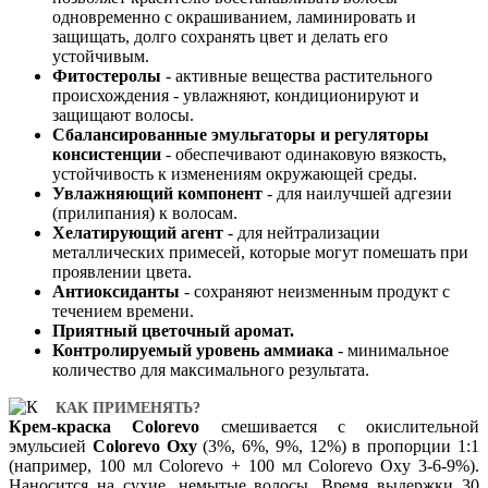
одновременно с окрашиванием, ламинировать и
защищать, долго сохранять цвет и делать его
устойчивым.
Фитостеролы
- активные вещества растительного
происхождения - увлажняют, кондиционируют и
защищают волосы.
Сбалансированные эмульгаторы и регуляторы
консистенции
- обеспечивают одинаковую вязкость,
устойчивость к изменениям окружающей среды.
Увлажняющий компонент
- для наилучшей адгезии
(прилипания) к волосам.
Хелатирующий агент
- для нейтрализации
металлических примесей, которые могут помешать при
проявлении цвета.
Антиоксиданты
- сохраняют неизменным продукт с
течением времени.
Приятный цветочный аромат.
Контролируемый уровень аммиака
- минимальное
количество для максимального результата.
КАК ПРИМЕНЯТЬ?
Крем-краска Colorevo
смешивается с окислительной
эмульсией
Colorevo Oxy
(3%, 6%, 9%, 12%) в пропорции 1:1
(например, 100 мл Colorevo + 100 мл Colorevo Oxy 3-6-9%).
Наносится на сухие, немытые волосы. Время выдержки 30