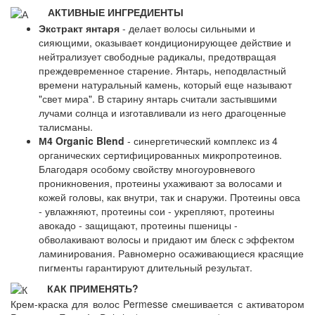
АКТИВНЫЕ ИНГРЕДИЕНТЫ
Экстракт янтаря
- делает волосы сильными и
сияющими, оказывает кондиционирующее действие и
нейтрализует свободные радикалы, предотвращая
преждевременное старение. Янтарь, неподвластный
времени натуральный камень, который еще называют
"свет мира". В старину янтарь считали застывшими
лучами солнца и изготавливали из него драгоценные
талисманы.
М4 Organic Blend
- синергетический комплекс из 4
органических сертифицированных микропротеинов.
Благодаря особому свойству многоуровневого
проникновения, протеины ухаживают за волосами и
кожей головы, как внутри, так и снаружи. Протеины овса
- увлажняют, протеины сои - укрепляют, протеины
авокадо - защищают, протеины пшеницы -
обволакивают волосы и придают им блеск с эффектом
ламинирования. Равномерно осаживающиеся красящие
пигменты гарантируют длительный результат.
КАК ПРИМЕНЯТЬ?
Крем-краска для волос Permesse смешивается с активатором