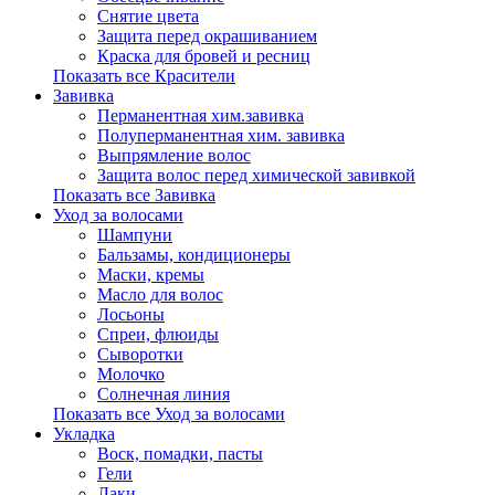
Снятие цвета
Защита перед окрашиванием
Краска для бровей и ресниц
Показать все Красители
Завивка
Перманентная хим.завивка
Полуперманентная хим. завивка
Выпрямление волос
Защита волос перед химической завивкой
Показать все Завивка
Уход за волосами
Шампуни
Бальзамы, кондиционеры
Маски, кремы
Масло для волос
Лосьоны
Спреи, флюиды
Сыворотки
Молочко
Солнечная линия
Показать все Уход за волосами
Укладка
Воск, помадки, пасты
Гели
Лаки