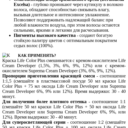
Excelsa)
- глубоко проникают через кутикулу в волокно
волоса, обладают способностью связывать влагу,
вызывая длительное и интенсивное увлажнение.
Позволяют поддерживать надлежащий баланс при
любой влажности воздуха, при этом волосы остаются
сильными, яркими и легкими для расчесывания.
Пигменты высокого качества
- создают богатую
стойкую палитру цветов с оптимальным покрытием
седых волос (100%).
КАК ПРИМЕНЯТЬ?
Краска Life Color Plus смешивается с кремом-окислителем Life
Cream Developer (1,5%, 3%, 6%, 9%, 12%) или с кремом-
окислителем Suprema Cream Developer (3%, 6%, 9%, 12%).
Пропорции приготовления красящей смеси
- соотношение
1:1,5 (смешайте в пластмассовой посуде 50 мл краски Life
Color Plus + 75 мл оксида Life Cream Developer или Suprema
Cream Developer 6%, 9% или 12%). Время выдержки: 30 - 40
минут.
Для получения более плотного оттенка
- соотношение 1:1
(смешайте 50 мл краски Life Color Plus + 50 мл оксида Life
Cream Developer или Suprema Cream Developer 6%, 9%, или
12%). Время выдержки: 30 - 40 минут.
Для суперосветляющей серии
- соотношение 1:2 (смешайте
50 мл краски Life Color Plus + 100 мл оксида Life Cream