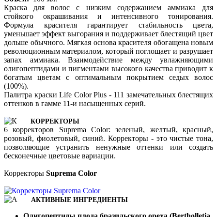
Краска для волос с низким содержанием аммиака для
стойкого окрашивания и интенсивного тонирования.
Формула красителя гарантирует стабильность цвета,
уменьшает эффект выгорания и поддерживает блестящий цвет
дольше обычного. Мягкая основа красителя обогащена новым
революционным материалом, который поглощает и разрушает
запах аммиака. Взаимодействие между увлажняющими
олигопептидами и пигментами высокого качества приводит к
богатым цветам с оптимальным покрытием седых волос
(100%).
Палитра краски Life Color Plus - 111 замечательных блестящих
оттенков в гамме 11-и насыщенных серий.
КОРРЕКТОРЫ
6 корректоров Suprema Color: зеленый, желтый, красный,
розовый, фиолетовый, синий. Корректоры - это чистые тона,
позволяющие устранить ненужные оттенки или создать
бесконечные цветовые вариации.
Корректоры
Suprema Color
АКТИВНЫЕ ИНГРЕДИЕНТЫ
Олигопептиды плода бразильского ореха (Bertholletia