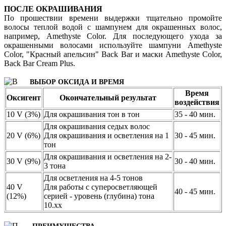
ПОСЛЕ ОКРАШИВАНИЯ
По прошествии времени выдержки тщательно промойте
волосы теплой водой с шампунем для окрашенных волос,
например, Amethyste Color. Для последующего ухода за
окрашенными волосами используйте шампуни Amethyste
Color, "Красный апельсин" Back Bar и маски Amethyste Color,
Back Bar Cream Plus.
ВЫБОР ОКСИДА И ВРЕМЯ
Время
Оксигент
Окончательный результат
воздействия
10 V (3%)
Для окрашивания тон в тон
35 - 40 мин.
Для окрашивания седых волос
20 V (6%)
Для окрашивания и осветления на 1
30 - 45 мин.
тон
Для окрашивания и осветления на 2-
30 V (9%)
30 - 40 мин.
3 тона
Для осветления на 4-5 тонов
40 V
Для работы с суперосветляющей
40 - 45 мин.
(12%)
серией - уровень (глубина) тона
10.хх