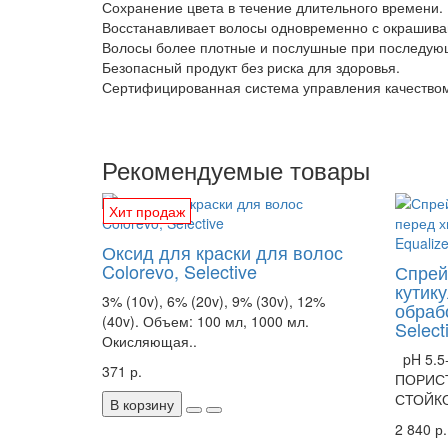
Сохранение цвета в течение длительного времени.
Восстанавливает волосы одновременно с окрашива
Волосы более плотные и послушные при последую
Безопасный продукт без риска для здоровья.
Сертифицированная система управления качество
Рекомендуемые товары
Хит продаж
Оксид для краски для волос
Colorevo, Selective
Спрей
кутик
3% (10v), 6% (20v), 9% (30v), 12%
обрабо
(40v). Объем: 100 мл, 1000 мл.
Select
Окисляющая..
pH 5.5
371 р.
ПОРИС
СТОЙКО
В корзину
2 840 р.