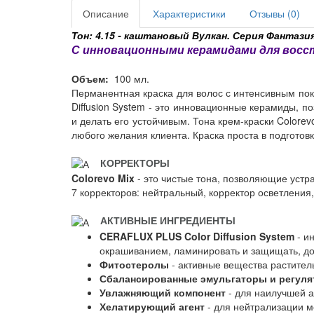
Описание
Характеристики
Отзывы (0)
Тон: 4.15 - каштановый Вулкан. Серия Фантазия
С инновационными керамидами для восс
Объем:
100 мл.
Перманентная краска для волос с интенсивным по
Diffusion System - это инновационные керамиды, 
и делать его устойчивым. Тона крем-краски Color
любого желания клиента. Краска проста в подготов
КОРРЕКТОРЫ
Colorevo Mix
- это чистые тона, позволяющие устр
7 корректоров: нейтральный, корректор осветлени
АКТИВНЫЕ ИНГРЕДИЕНТЫ
CERAFLUX PLUS Color Diffusion System
- и
окрашиванием, ламинировать и защищать, дол
Фитостеролы
- активные вещества растител
Сбалансированные эмульгаторы и регуля
Увлажняющий компонент
- для наилучшей а
Хелатирующий агент
- для нейтрализации м