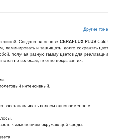
Другие тона
сединой. Создана на основе
CERAFLUX PLUS
Color
м, ламинировать и защищать, долго сохранять цвет
собой, получая разную гамму цветов для реализации
яется по волосам, плотно покрывая их.
ии.
фиолетовый интенсивный.
лю восстанавливать волосы одновременно с
олосы.
ивость к изменениям окружающей среды.
цвета.