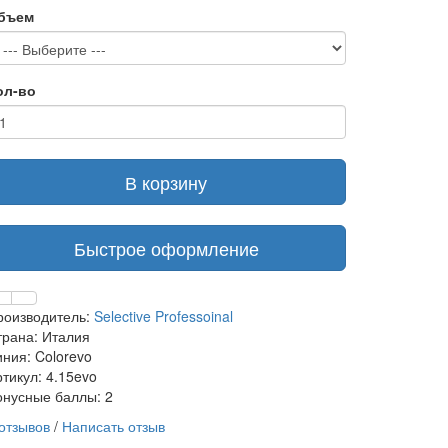
бъем
ол-во
В корзину
Быстрое оформление
роизводитель:
Selective Professoinal
трана: Италия
иния: Colorevo
тикул: 4.15evo
онусные баллы: 2
 отзывов
/
Написать отзыв