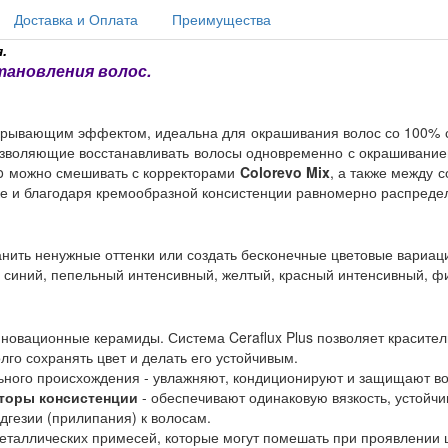
Доставка и Оплата
Преимущества
.
тановления волос.
крывающим эффектом, идеальна для окрашивания волос со 100% 
позволяющие восстанавливать волосы одновременно с окрашивание
evo можно смешивать с корректорами
Colorevo Mix
, а также между 
ке и благодаря кремообразной консистенции равномерно распредел
анить ненужные оттенки или создать бесконечные цветовые вариац
я, синий, пепельный интенсивный, желтый, красный интенсивный, 
нновационные керамиды. Система Ceraflux Plus позволяет красите
го сохранять цвет и делать его устойчивым.
ьного происхождения - увлажняют, кондиционируют и защищают в
торы консистенции
- обеспечивают одинаковую вязкость, устойч
дгезии (прилипания) к волосам.
еталлических примесей, которые могут помешать при проявлении 