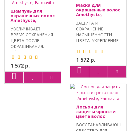
Маска для
окрашенных волос
Шампунь для
Amethyste,
окрашенных волос
Farmavita
Amethyste,
ЗАЩИТА И
Farmavita
УВЕЛИЧИВАЕТ
СОХРАНЕНИЕ
ВРЕМЯ СОХРАНЕНИЯ
НАСЫЩЕННОСТИ
ЦВЕТА ПОСЛЕ
ЦВЕТА. УКРЕПЛЕНИЕ
ОКРАШИВАНИЯ.
И УВЛАЖНЕНИЕ.
Объем: 250 мл, 1000
Объем: 250 м..
мл...
1 572 р.
1 572 р.
Лосьон для
защиты яркости
цвета волос
Amethyste,
ВОССТАНАВЛИВАЮЩЕЕ
Farmavita
СРЕДСТВО ДЛЯ