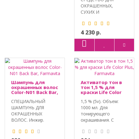
ОКРАШЕННЫХ,
СУХИХ И
ПОВРЕЖДЕННЫХ
ВОЛОС. Объем:..
4 230 р.
Шампунь для
Активатор тон в
окрашенных волос
тон 1,5 % для
Color-N01 Back Bar,
краски Life Color
Farmavita
Plus, Farmavita
СПЕЦИАЛЬНЫЙ
1,5 % (5v). Объем:
ШАМПУНЬ ДЛЯ
1000 мл. Для
ОКРАШЕННЫХ
тонирующего
ВОЛОС. Инжир.
окрашивания. С
Миндальное
ароматом зелёного..
молочко. Объем: ..