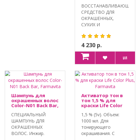
Amethyste,
ВОССТАНАВЛИВАЮЩЕЕ
Farmavita
СРЕДСТВО ДЛЯ
ОКРАШЕННЫХ,
СУХИХ И
ПОВРЕЖДЕННЫХ
ВОЛОС. Объем:..
4 230 р.
Шампунь для
Активатор тон в
окрашенных волос
тон 1,5 % для
Color-N01 Back Bar,
краски Life Color
Farmavita
Plus, Farmavita
СПЕЦИАЛЬНЫЙ
1,5 % (5v). Объем:
ШАМПУНЬ ДЛЯ
1000 мл. Для
ОКРАШЕННЫХ
тонирующего
ВОЛОС. Инжир.
окрашивания. С
Миндальное
ароматом зелёного..