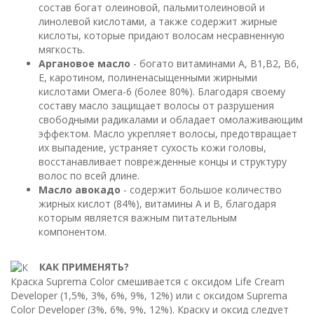
состав богат олеиновой, пальмитолеиновой и
линолевой кислотами, а также содержит жирные
кислоты, которые придают волосам несравненную
мягкость.
Аргановое масло
- богато витаминами А, В1,В2, В6,
Е, каротином, полиненасыщенными жирными
кислотами Омега-6 (более 80%). Благодаря своему
составу масло защищает волосы от разрушения
свободными радикалами и обладает омолаживающим
эффектом. Масло укрепляет волосы, предотвращает
их выпадение, устраняет сухость кожи головы,
восстанавливает поврежденные концы и структуру
волос по всей длине.
Масло авокадо
- содержит большое количество
жирных кислот (84%), витамины А и В, благодаря
которым является важным питательным
компонентом.
КАК ПРИМЕНЯТЬ?
Краска Suprema Color смешивается с оксидом Life Cream
Developer (1,5%, 3%, 6%, 9%, 12%) или с оксидом Suprema
Color Developer (3%, 6%, 9%, 12%). Краску и оксид следует