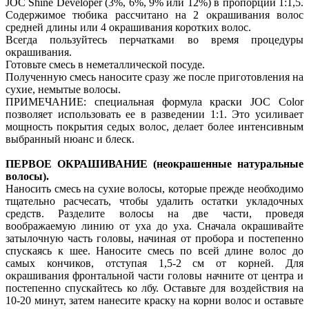
JOC Shine Developer (3%, 6%, 9% или 12%) в пропорции 1:1,5.
Содержимое тюбика рассчитано на 2 окрашивания волос
средней длины или 4 окрашивания коротких волос.
Всегда пользуйтесь перчатками во время процедуры
окрашивания.
Готовьте смесь в неметаллической посуде.
Полученную смесь наносите сразу же после приготовления на
сухие, немытые волосы.
ПРИМЕЧАНИЕ: специальная формула краски JOC Color
позволяет использовать ее в разведении 1:1. Это усиливает
мощность покрытия седых волос, делает более интенсивным
выбранный нюанс и блеск.
ПЕРВОЕ ОКРАШИВАНИЕ (неокрашенные натуральные
волосы).
Наносить смесь на сухие волосы, которые прежде необходимо
тщательно расчесать, чтобы удалить остатки укладочных
средств. Разделите волосы на две части, проведя
воображаемую линию от уха до уха. Сначала окрашивайте
затылочную часть головы, начиная от пробора и постепенно
спускаясь к шее. Наносите смесь по всей длине волос до
самых кончиков, отступая 1,5-2 см от корней. Для
окрашивания фронтальной части головы начните от центра и
постепенно спускайтесь ко лбу. Оставьте для воздействия на
10-20 минут, затем нанесите краску на корни волос и оставьте