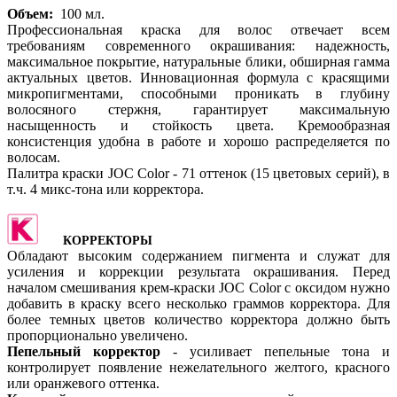
Объем:
100 мл.
Профессиональная краска для волос отвечает всем
требованиям современного окрашивания: надежность,
максимальное покрытие, натуральные блики, обширная гамма
актуальных цветов. Инновационная формула с красящими
микропигментами, способными проникать в глубину
волосяного стержня, гарантирует максимальную
насыщенность и стойкость цвета. Кремообразная
консистенция удобна в работе и хорошо распределяется по
волосам.
Палитра краски JOC Color - 71 оттенок (15 цветовых серий), в
т.ч. 4 микс-тона или корректора.
КОРРЕКТОРЫ
Обладают высоким содержанием пигмента и служат для
усиления и коррекции результата окрашивания. Перед
началом смешивания крем-краски JOC Color с оксидом нужно
добавить в краску всего несколько граммов корректора. Для
более темных цветов количество корректора должно быть
пропорционально увеличено.
Пепельный корректор
- усиливает пепельные тона и
контролирует появление нежелательного желтого, красного
или оранжевого оттенка.