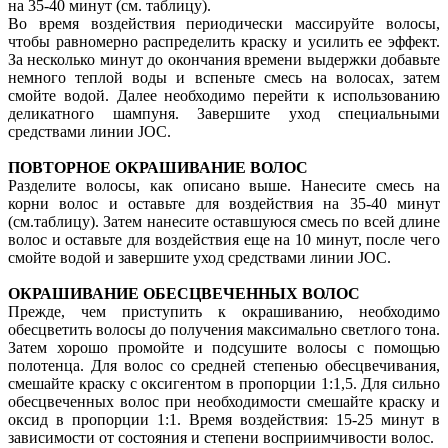
на 35-40 минут (см. таблицу).
Во время воздействия периодически массируйте волосы,
чтобы равномерно распределить краску и усилить ее эффект.
За несколько минут до окончания времени выдержки добавьте
немного теплой воды и вспеньте смесь на волосах, затем
смойте водой. Далее необходимо перейти к использованию
деликатного шампуня. Завершите уход специальными
средствами линии JOC.
ПОВТОРНОЕ ОКРАШИВАНИЕ ВОЛОС
Разделите волосы, как описано выше. Нанесите смесь на
корни волос и оставьте для воздействия на 35-40 минут
(см.таблицу). Затем нанесите оставшуюся смесь по всей длине
волос и оставьте для воздействия еще на 10 минут, после чего
смойте водой и завершите уход средствами линии JOC.
ОКРАШИВАНИЕ ОБЕСЦВЕЧЕННЫХ ВОЛОС
Прежде, чем приступить к окрашиванию, необходимо
обесцветить волосы до получения максимально светлого тона.
Затем хорошо промойте и подсушите волосы с помощью
полотенца. Для волос со средней степенью обесцвечивания,
смешайте краску с оксигентом в пропорции 1:1,5. Для сильно
обесцвеченных волос при необходимости смешайте краску и
оксид в пропорции 1:1. Время воздействия: 15-25 минут в
зависимости от состояния и степени восприимчивости волос.