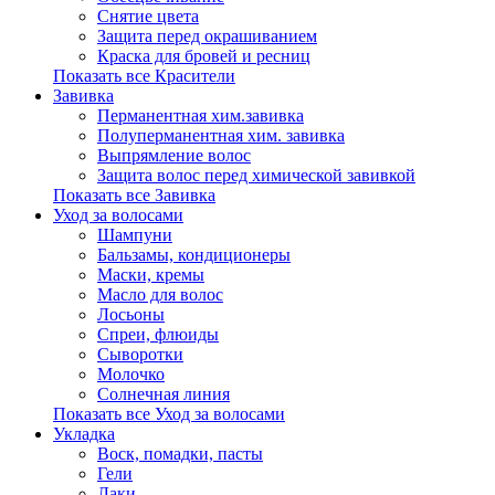
Снятие цвета
Защита перед окрашиванием
Краска для бровей и ресниц
Показать все Красители
Завивка
Перманентная хим.завивка
Полуперманентная хим. завивка
Выпрямление волос
Защита волос перед химической завивкой
Показать все Завивка
Уход за волосами
Шампуни
Бальзамы, кондиционеры
Маски, кремы
Масло для волос
Лосьоны
Спреи, флюиды
Сыворотки
Молочко
Солнечная линия
Показать все Уход за волосами
Укладка
Воск, помадки, пасты
Гели
Лаки