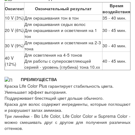
Время
Оксигент
Окончательный результат
воздействия
10 V (3%)
Для окрашивания тон в тон
35 - 40 мин.
Для окрашивания седых волос
20 V (6%)
Для окрашивания и осветления на 1
30 - 45 мин.
тон
Для окрашивания и осветления на 2-3
30 V (9%)
30 - 40 мин.
тона
Для осветления на 4-5 тонов
40 V
Для работы с суперосветляющей
40 - 45 мин.
(12%)
серией - уровень (глубина) тона 10.хх
ПРЕИМУЩЕСТВА
Краска Life Color Plus гарантирует стабильность цвета.
Уменьшает эффект выгорания.
Поддерживает блестящий цвет дольше обычного.
Краска для волос содержит ингредиенты, которые поглощают
и разрушают запах аммиака.
Три линейки - Bio Life Color, Life Color Color и Suprema Color -
можно смешивать друг с другом для получения различных
оттенков.