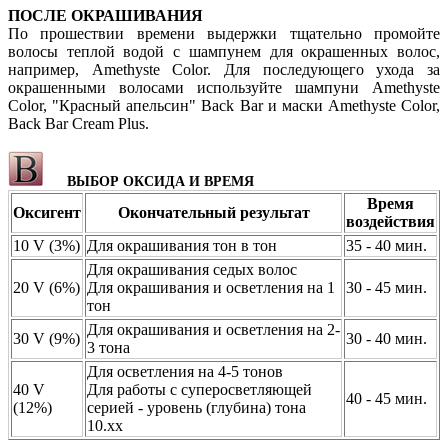
ПОСЛЕ ОКРАШИВАНИЯ
По прошествии времени выдержки тщательно промойте
волосы теплой водой с шампунем для окрашенных волос,
например, Amethyste Color. Для последующего ухода за
окрашенными волосами используйте шампуни Amethyste
Color, "Красный апельсин" Back Bar и маски Amethyste Color,
Back Bar Cream Plus.
ВЫБОР ОКСИДА И ВРЕМЯ
Время
Оксигент
Окончательный результат
воздействия
10 V (3%)
Для окрашивания тон в тон
35 - 40 мин.
Для окрашивания седых волос
20 V (6%)
Для окрашивания и осветления на 1
30 - 45 мин.
тон
Для окрашивания и осветления на 2-
30 V (9%)
30 - 40 мин.
3 тона
Для осветления на 4-5 тонов
40 V
Для работы с суперосветляющей
40 - 45 мин.
(12%)
серией - уровень (глубина) тона
10.хх