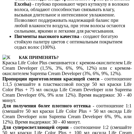
Excelsa)
- глубоко проникают через кутикулу в волокно
волоса, обладают способностью связывать влагу,
вызывая длительное и интенсивное увлажнение.
Позволяют поддерживать надлежащий баланс при
любой влажности воздуха, при этом волосы остаются
сильными, яркими и легкими для расчесывания.
Пигменты высокого качества
- создают богатую
стойкую палитру цветов с оптимальным покрытием
седых волос (100%).
КАК ПРИМЕНЯТЬ?
Краска Life Color Plus смешивается с кремом-окислителем Life
Cream Developer (1,5%, 3%, 6%, 9%, 12%) или с кремом-
окислителем Suprema Cream Developer (3%, 6%, 9%, 12%).
Пропорции приготовления красящей смеси
- соотношение
1:1,5 (смешайте в пластмассовой посуде 50 мл краски Life
Color Plus + 75 мл оксида Life Cream Developer или Suprema
Cream Developer 6%, 9% или 12%). Время выдержки: 30 - 40
минут.
Для получения более плотного оттенка
- соотношение 1:1
(смешайте 50 мл краски Life Color Plus + 50 мл оксида Life
Cream Developer или Suprema Cream Developer 6%, 9%, или
12%). Время выдержки: 30 - 40 минут.
Для суперосветляющей серии
- соотношение 1:2 (смешайте
50 мл краски Life Color Plus + 100 мл оксида Life Cream