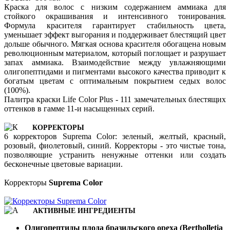
Краска для волос с низким содержанием аммиака для
стойкого окрашивания и интенсивного тонирования.
Формула красителя гарантирует стабильность цвета,
уменьшает эффект выгорания и поддерживает блестящий цвет
дольше обычного. Мягкая основа красителя обогащена новым
революционным материалом, который поглощает и разрушает
запах аммиака. Взаимодействие между увлажняющими
олигопептидами и пигментами высокого качества приводит к
богатым цветам с оптимальным покрытием седых волос
(100%).
Палитра краски Life Color Plus - 111 замечательных блестящих
оттенков в гамме 11-и насыщенных серий.
КОРРЕКТОРЫ
6 корректоров Suprema Color: зеленый, желтый, красный,
розовый, фиолетовый, синий. Корректоры - это чистые тона,
позволяющие устранить ненужные оттенки или создать
бесконечные цветовые вариации.
Корректоры
Suprema Color
АКТИВНЫЕ ИНГРЕДИЕНТЫ
Олигопептиды плода бразильского ореха (Bertholletia