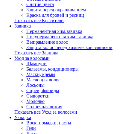
Снятие цвета
Защита перед окрашиванием
Краска для бровей и ресниц
Показать все Красители
Завивка
Перманентная хим.завивка
Полуперманентная хим. завивка
Выпрямление волос
Защита волос перед химической завивкой
Показать все Завивка
Уход за волосами
Шампуни
Бальзамы, кондиционеры
Маски, кремы
Масло для волос
Лосьоны
Спреи, флюиды
Сыворотки
Молочко
Солнечная линия
Показать все Уход за волосами
Укладка
Воск, помадки, пасты
Гели
Лаки