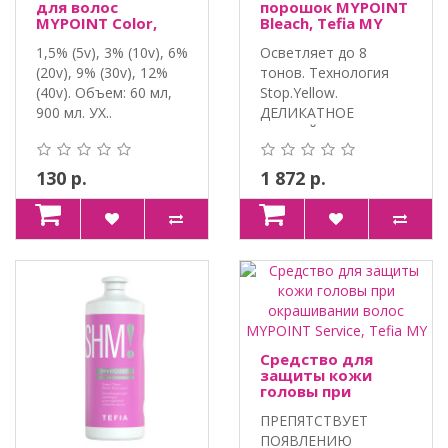
для волос
порошок MYPOINT
MYPOINT Color,
Bleach, Tefia MY
Tefia MY
1,5% (5v), 3% (10v), 6%
Осветляет до 8
(20v), 9% (30v), 12%
тонов. Технология
(40v). Объем: 60 мл,
Stop.Yellow.
900 мл. УХ..
ДЕЛИКАТНОЕ
ВОЗДЕЙСТВИЕ С
ЛИПИДНЫМ..
130 р.
1 872 р.
Средство для
защиты кожи
головы при
окрашивании
ПРЕПЯТСТВУЕТ
волос MYPOINT
Service, Tefia MY
ПОЯВЛЕНИЮ