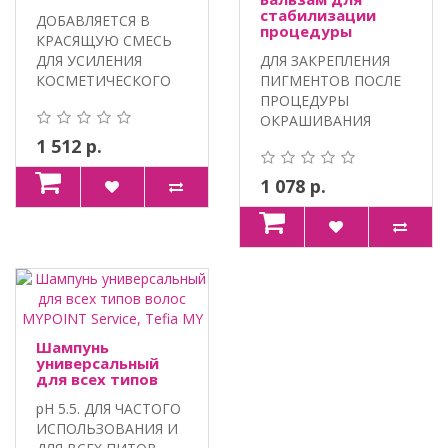
стабилизации
ДОБАВЛЯЕТСЯ В
процедуры
КРАСЯЩУЮ СМЕСЬ
окрашивания
ДЛЯ УСИЛЕНИЯ
ДЛЯ ЗАКРЕПЛЕНИЯ
MYPOINT Service,
Tefia MY
КОСМЕТИЧЕСКОГО
ПИГМЕНТОВ ПОСЛЕ
ЭФФЕКТА
ПРОЦЕДУРЫ
ОРАШИВАНИЯ. МА..
ОКРАШИВАНИЯ
ВОЛОС.
1 512 р.
ИНТЕГРИРОВАННЫЙ
КО..
1 078 р.
Шампунь
универсальный
для всех типов
волос MYPOINT
pH 5.5. ДЛЯ ЧАСТОГО
Service, Tefia MY
ИСПОЛЬЗОВАНИЯ И