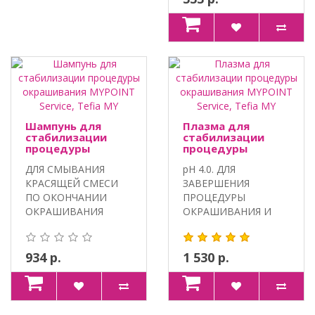
Шампунь для
Плазма для
стабилизации
стабилизации
процедуры
процедуры
окрашивания
окрашивания
ДЛЯ СМЫВАНИЯ
pH 4.0. ДЛЯ
MYPOINT Service,
MYPOINT Service,
Tefia MY
Tefia MY
КРАСЯЩЕЙ СМЕСИ
ЗАВЕРШЕНИЯ
ПО ОКОНЧАНИИ
ПРОЦЕДУРЫ
ОКРАШИВАНИЯ
ОКРАШИВАНИЯ И
ВОЛОС.
ЗАКРЕПЛЕНИЯ
ИНТЕГРИРОВАННЫЙ
ПИГМЕНТОВ.
КОМ..
ИНТЕГРИРО..
934 р.
1 530 р.