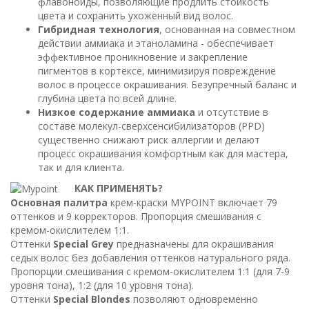
флавоноиды, позволяющие продлить стойкость
цвета и сохранить ухоженный вид волос.
Гибридная технология
, основанная на совместном
действии аммиака и этаноламина - обеспечивает
эффективное проникновение и закрепление
пигментов в кортексе, минимизируя повреждение
волос в процессе окрашивания. Безупречный баланс и
глубина цвета по всей длине.
Низкое содержание аммиака
и отсутствие в
составе молекул-сверхсенсибилизаторов (PPD)
существенно снижают риск аллергии и делают
процесс окрашивания комфортным как для мастера,
так и для клиента.
КАК ПРИМЕНЯТЬ?
Основная палитра
крем-краски MYPOINT включает 79
оттенков и 9 корректоров. Пропорция смешивания с
кремом-окислителем 1:1.
Оттенки
Special Grey
предназначены для окрашивания
седых волос без добавления оттенков натурального ряда.
Пропорции смешивания с кремом-окислителем 1:1 (для 7-9
уровня тона), 1:2 (для 10 уровня тона).
Оттенки
Special Blondes
позволяют одновременно