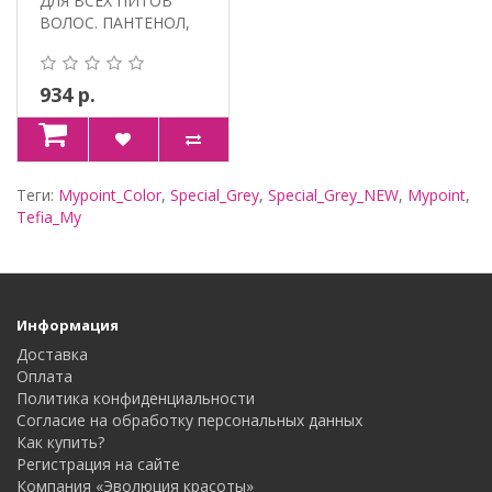
ДЛЯ ВСЕХ ПИТОВ
ВОЛОС. ПАНТЕНОЛ,
ПРОТЕИНЫ ШЕ..
934 р.
Теги:
Mypoint_Color
,
Special_Grey
,
Special_Grey_NEW
,
Mypoint
,
Tefia_My
Информация
Доставка
Оплата
Политика конфиденциальности
Согласие на обработку персональных данных
Как купить?
Регистрация на сайте
Компания «Эволюция красоты»