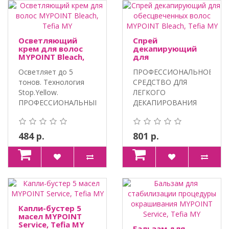
Осветляющий
Спрей
крем для волос
декапирующий
MYPOINT Bleach,
для
Tefia MY
обесцвеченных
Осветляет до 5
ПРОФЕССИОНАЛЬНОЕ
волос MYPOINT
Bleach, Tefia MY
тонов. Технология
СРЕДСТВО ДЛЯ
Stop.Yellow.
ЛЕГКОГО
ПРОФЕССИОНАЛЬНЫЙ
ДЕКАПИРОВАНИЯ
ПРОДУКТ ДЛЯ ОСВЕ..
КРАСКИ С ВОЛОС.
Витамин С и..
484 р.
801 р.
Капли-бустер 5
масел MYPOINT
Service, Tefia MY
Бальзам для