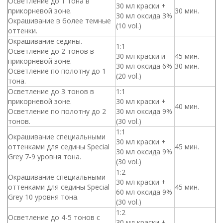
Осветление до 1 тона в
30 мл краски +
прикорневой зоне.
30 мин.
30 мл оксида 3%
Окрашивание в более темные
(10 vol.)
оттенки.
Окрашивание седины.
1:1
Осветление до 2 тонов в
30 мл краски и
45 мин.
прикорневой зоне.
30 мл оксида 6%
30 мин.
Осветление по полотну до 1
(20 vol.)
тона.
Осветление до 3 тонов в
1:1
прикорневой зоне.
30 мл краски +
40 мин.
Осветление по полотну до 2
30 мл оксида 9%
тонов.
(30 vol.)
1:1
Окрашивание специальными
30 мл краски +
оттенками для седины Special
45 мин.
30 мл оксида 9%
Grey 7-9 уровня тона.
(30 vol.)
1:2
Окрашивание специальными
30 мл краски +
оттенками для седины Special
45 мин.
60 мл оксида 9%
Grey 10 уровня тона.
(30 vol.)
1:2
Осветление до 4-5 тонов с
30 мл краски +