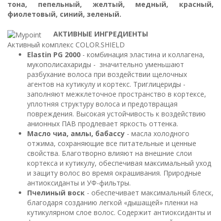
тона, пепельный, желтый, медный, красный,
фиолетовый, синий, зеленый.
АКТИВНЫЕ ИНГРЕДИЕНТЫ
Активный комплекс COLOR.SHIELD
Elastin PG 2000
- комбинация эластина и коллагена,
мукополисахариды - значительно уменьшают
разбухание волоса при воздействии щелочных
агентов на кутикулу и кортекс. Триглицериды -
заполняют межклеточное пространство в кортексе,
уплотняя структуру волоса и предотвращая
повреждения. Высокая устойчивость к воздействию
анионных ПАВ продлевает яркость оттенка.
Масло чиа, амлы, бабассу
- масла холодного
отжима, сохраняющие все питательные и ценные
свойства. Благотворно влияют на внешние слои
кортекса и кутикулу, обеспечивая максимальный уход
и защиту волос во время окрашивания. Природные
антиоксиданты и УФ-фильтры.
Пчелиный воск
- обеспечивает максимальный блеск,
благодаря созданию легкой «дышащей» пленки на
кутикулярном слое волос. Содержит антиоксиданты и