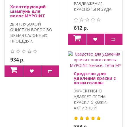
РАЗДРАЖЕНИЯ,
Хелатирующий
КРАСНОТЫ И ЗУДА,
шампунь для
ПРЕДОТВРАЩАЕТ
волос MYPOINT
Service, Tefia MY
ОКРАШИВАНИЕ К..
ДЛЯ ГЛУБОКОЙ
612 р.
ОЧИСТКИ ВОЛОС ВО
ВРЕМЯ САЛОННЫХ
ПРОЦЕДУР.
ХЕЛАТИРУЮЩИЕ
АГЕНТЫ, АКТ..
934 р.
Средство для
удаления краски с
кожи головы
MYPOINT Service,
ЭФФЕКТИВНО
Tefia MY
УДАЛЯЕТ ПЯТНА
КРАСКИ С КОЖИ.
АКТИВНЫЙ
КОМПЛЕКС
HYDROVANCE,
ПАНТЕНОЛ,..
333 р.