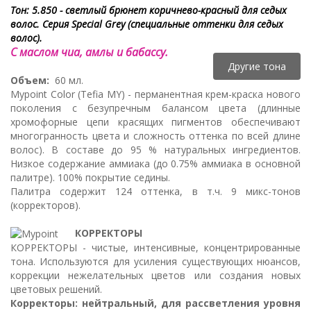
Тон: 5.850 - светлый брюнет коричнево-красный для седых
волос. Серия Special Grey (специальные оттенки для седых
волос).
С маслом чиа, амлы и бабассу.
Другие тона
Объем:
60 мл.
Mypoint Color (Tefia MY) - перманентная крем-краска нового
поколения с безупречным балансом цвета (длинные
хромофорные цепи красящих пигментов обеспечивают
многогранность цвета и сложность оттенка по всей длине
волос). В составе до 95 % натуральных ингредиентов.
Низкое содержание аммиака (до 0.75% аммиака в основной
палитре). 100% покрытие седины.
Палитра содержит 124 оттенка, в т.ч. 9 микс-тонов
(корректоров).
КОРРЕКТОРЫ
КОРРЕКТОРЫ - чистые, интенсивные, концентрированные
тона. Используются для усиления существующих нюансов,
коррекции нежелательных цветов или создания новых
цветовых решений.
Корректоры: нейтральный, для рассветления уровня