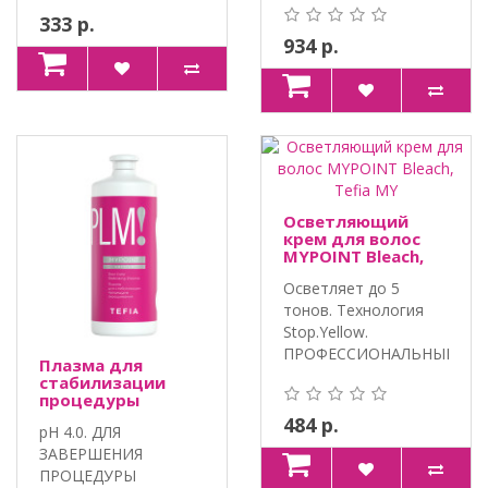
ПАНТЕНОЛ,..
ИНТЕГРИРОВАННЫЙ
333 р.
КОМ..
934 р.
Осветляющий
крем для волос
MYPOINT Bleach,
Tefia MY
Осветляет до 5
тонов. Технология
Stop.Yellow.
ПРОФЕССИОНАЛЬНЫЙ
Плазма для
ПРОДУКТ ДЛЯ ОСВЕ..
стабилизации
процедуры
окрашивания
484 р.
pH 4.0. ДЛЯ
MYPOINT Service,
Tefia MY
ЗАВЕРШЕНИЯ
ПРОЦЕДУРЫ