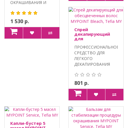
ОКРАШИВАНИЯ И
ЗАКРЕПЛЕНИЯ
ПИГМЕНТОВ.
ИНТЕГРИРО..
1 530 р.
Спрей
декапирующий
для
обесцвеченных
ПРОФЕССИОНАЛЬНОЕ
волос MYPOINT
Bleach, Tefia MY
СРЕДСТВО ДЛЯ
ЛЕГКОГО
ДЕКАПИРОВАНИЯ
КРАСКИ С ВОЛОС.
Витамин С и..
801 р.
Капли-бустер 5
масел MYPOINT