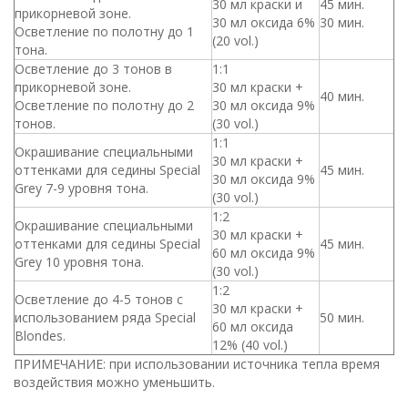
30 мл краски и
45 мин.
прикорневой зоне.
30 мл оксида 6%
30 мин.
Осветление по полотну до 1
(20 vol.)
тона.
Осветление до 3 тонов в
1:1
прикорневой зоне.
30 мл краски +
40 мин.
Осветление по полотну до 2
30 мл оксида 9%
тонов.
(30 vol.)
1:1
Окрашивание специальными
30 мл краски +
оттенками для седины Special
45 мин.
30 мл оксида 9%
Grey 7-9 уровня тона.
(30 vol.)
1:2
Окрашивание специальными
30 мл краски +
оттенками для седины Special
45 мин.
60 мл оксида 9%
Grey 10 уровня тона.
(30 vol.)
1:2
Осветление до 4-5 тонов с
30 мл краски +
использованием ряда Special
50 мин.
60 мл оксида
Blondes.
12% (40 vol.)
ПРИМЕЧАНИЕ: при использовании источника тепла время
воздействия можно уменьшить.