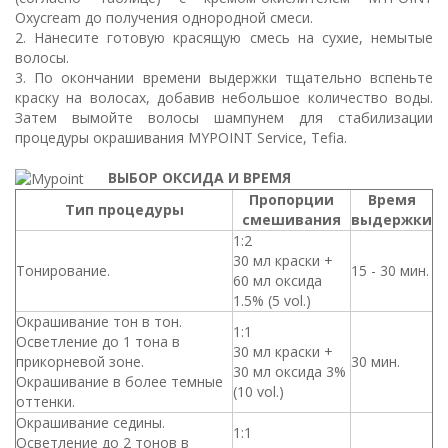
Oxycream до получения однородной смеси.
2. Нанесите готовую красящую смесь на сухие, немытые
волосы.
3. По окончании времени выдержки тщательно вспеньте
краску на волосах, добавив небольшое количество воды.
Затем вымойте волосы шампунем для стабилизации
процедуры окрашивания MYPOINT Service, Tefia.
ВЫБОР ОКСИДА И ВРЕМЯ
Пропорции
Время
Тип процедуры
смешивания
выдержки
1:2
30 мл краски +
Тонирование.
15 - 30 мин.
60 мл оксида
1.5% (5 vol.)
Окрашивание тон в тон.
1:1
Осветление до 1 тона в
30 мл краски +
прикорневой зоне.
30 мин.
30 мл оксида 3%
Окрашивание в более темные
(10 vol.)
оттенки.
Окрашивание седины.
1:1
Осветление до 2 тонов в