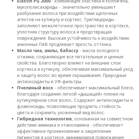
Elastin PG 2000
- комбинация эластина и коллагена,
мукополисахариды - значительно уменьшают
разбухание волоса при воздействии щелочных
агентов на кутикулу и кортекс. Триглицериды -
заполняют межклеточное пространство в кортексе,
уплотняя структуру волоса и предотвращая
повреждения. Высокая устойчивость к воздействию
анионных ПАВ продлевает яркость оттенка.
Масло чиа, амлы, бабассу
- масла холодного
отжима, сохраняющие все питательные и ценные
свойства. Благотворно влияют на внешние слои
кортекса и кутикулу, обеспечивая максимальный уход
и защиту волос во время окрашивания. Природные
антиоксиданты и УФ-фильтры.
Пчелиный воск
- обеспечивает максимальный блеск,
благодаря созданию легкой «дышащей» пленки на
кутикулярном слое волос. Содержит антиоксиданты и
флавоноиды, позволяющие продлить стойкость
цвета и сохранить ухоженный вид волос.
Гибридная технология
, основанная на совместном
действии аммиака и этаноламина - обеспечивает
эффективное проникновение и закрепление
пигментов в кортексе, минимизируя повреждение