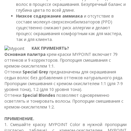
волос в процессе окрашивания. Безупречный баланс и
глубина цвета по всей длине.
Низкое содержание аммиака
и отсутствие в
составе молекул-сверхсенсибилизаторов (PPD)
существенно снижают риск аллергии и делают
процесс окрашивания комфортным как для мастера,
так и для клиента.
КАК ПРИМЕНЯТЬ?
Основная палитра
крем-краски MYPOINT включает 79
оттенков и 9 корректоров. Пропорция смешивания с
кремом-окислителем 1:1.
Оттенки
Special Grey
предназначены для окрашивания
седых волос без добавления оттенков натурального ряда.
Пропорции смешивания с кремом-окислителем 1:1 (для 7-9
уровня тона), 1:2 (для 10 уровня тона).
Оттенки
Special Blondes
позволяют одновременно
осветлять и тонировать волосы. Пропорции смешивания с
кремом-окислителем 1:2.
ПРИМЕНЕНИЕ.
1. Смешайте краску MYPOINT Color в нужной пропорции
(согласно таблице) с кремом-окислителем MYPOINT