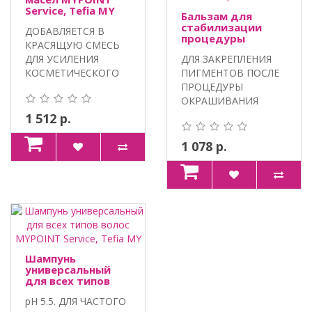
Service, Tefia MY
Бальзам для
стабилизации
ДОБАВЛЯЕТСЯ В
процедуры
КРАСЯЩУЮ СМЕСЬ
окрашивания
ДЛЯ УСИЛЕНИЯ
ДЛЯ ЗАКРЕПЛЕНИЯ
MYPOINT Service,
Tefia MY
КОСМЕТИЧЕСКОГО
ПИГМЕНТОВ ПОСЛЕ
ЭФФЕКТА
ПРОЦЕДУРЫ
ОРАШИВАНИЯ. МА..
ОКРАШИВАНИЯ
ВОЛОС.
1 512 р.
ИНТЕГРИРОВАННЫЙ
КО..
1 078 р.
Шампунь
универсальный
для всех типов
волос MYPOINT
pH 5.5. ДЛЯ ЧАСТОГО
Service, Tefia MY