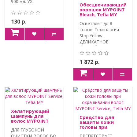
900 мл. УХ..
Обесцвечивающий
порошок MYPOINT
Bleach, Tefia MY
130 р.
Осветляет до 8
тонов. Технология
Stop.Yellow.
ДЕЛИКАТНОЕ
ВОЗДЕЙСТВИЕ С
ЛИПИДНЫМ..
1 872 р.
Хелатирующий
шампунь для
Средство для
волос MYPOINT
защиты кожи
Service, Tefia MY
головы при
ДЛЯ ГЛУБОКОЙ
окрашивании
ОЧИСТКИ ВОЛОС ВО
ПРЕПЯТСТВУЕТ
волос MYPOINT