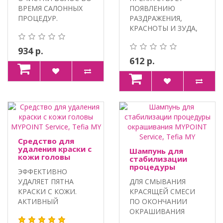
Service, Tefia MY
ВРЕМЯ САЛОННЫХ
ПОЯВЛЕНИЮ
ПРОЦЕДУР.
РАЗДРАЖЕНИЯ,
ХЕЛАТИРУЮЩИЕ
КРАСНОТЫ И ЗУДА,
АГЕНТЫ, АКТ..
ПРЕДОТВРАЩАЕТ
ОКРАШИВАНИЕ К..
934 р.
612 р.
Средство для
удаления краски с
Шампунь для
кожи головы
стабилизации
MYPOINT Service,
процедуры
ЭФФЕКТИВНО
Tefia MY
окрашивания
УДАЛЯЕТ ПЯТНА
ДЛЯ СМЫВАНИЯ
MYPOINT Service,
Tefia MY
КРАСКИ С КОЖИ.
КРАСЯЩЕЙ СМЕСИ
АКТИВНЫЙ
ПО ОКОНЧАНИИ
КОМПЛЕКС
ОКРАШИВАНИЯ
HYDROVANCE,
ВОЛОС.