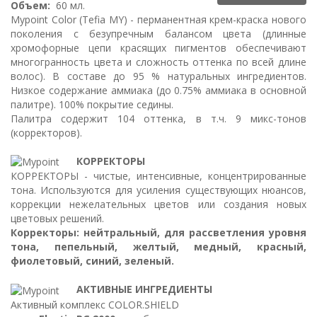
Объем:
60 мл.
Mypoint Color (Tefia MY) - перманентная крем-краска нового
поколения с безупречным балансом цвета (длинные
хромофорные цепи красящих пигментов обеспечивают
многогранность цвета и сложность оттенка по всей длине
волос). В составе до 95 % натуральных ингредиентов.
Низкое содержание аммиака (до 0.75% аммиака в основной
палитре). 100% покрытие седины.
Палитра содержит 104 оттенка, в т.ч. 9 микс-тонов
(корректоров).
КОРРЕКТОРЫ
КОРРЕКТОРЫ - чистые, интенсивные, концентрированные
тона. Используются для усиления существующих нюансов,
коррекции нежелательных цветов или создания новых
цветовых решений.
Корректоры: нейтральный, для рассветления уровня
тона, пепельный, желтый, медный, красный,
фиолетовый, синий, зеленый.
АКТИВНЫЕ ИНГРЕДИЕНТЫ
Активный комплекс COLOR.SHIELD