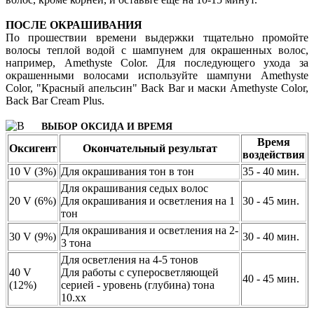
ПОСЛЕ ОКРАШИВАНИЯ
По прошествии времени выдержки тщательно промойте
волосы теплой водой с шампунем для окрашенных волос,
например, Amethyste Color. Для последующего ухода за
окрашенными волосами используйте шампуни Amethyste
Color, "Красный апельсин" Back Bar и маски Amethyste Color,
Back Bar Cream Plus.
ВЫБОР ОКСИДА И ВРЕМЯ
Время
Оксигент
Окончательный результат
воздействия
10 V (3%)
Для окрашивания тон в тон
35 - 40 мин.
Для окрашивания седых волос
20 V (6%)
Для окрашивания и осветления на 1
30 - 45 мин.
тон
Для окрашивания и осветления на 2-
30 V (9%)
30 - 40 мин.
3 тона
Для осветления на 4-5 тонов
40 V
Для работы с суперосветляющей
40 - 45 мин.
(12%)
серией - уровень (глубина) тона
10.хх