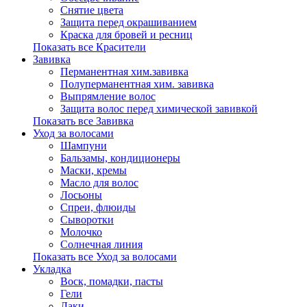
Снятие цвета
Защита перед окрашиванием
Краска для бровей и ресниц
Показать все Красители
Завивка
Перманентная хим.завивка
Полуперманентная хим. завивка
Выпрямление волос
Защита волос перед химической завивкой
Показать все Завивка
Уход за волосами
Шампуни
Бальзамы, кондиционеры
Маски, кремы
Масло для волос
Лосьоны
Спреи, флюиды
Сыворотки
Молочко
Солнечная линия
Показать все Уход за волосами
Укладка
Воск, помадки, пасты
Гели
Лаки