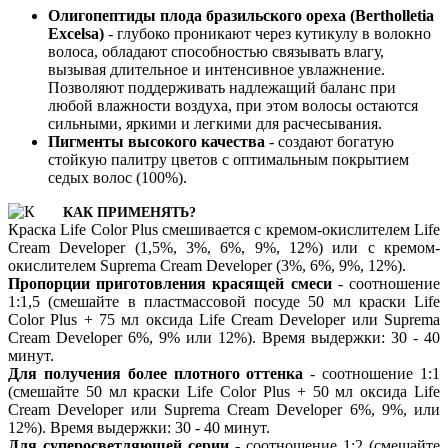
Олигопептиды плода бразильского ореха (Bertholletia
Excelsa)
- глубоко проникают через кутикулу в волокно
волоса, обладают способностью связывать влагу,
вызывая длительное и интенсивное увлажнение.
Позволяют поддерживать надлежащий баланс при
любой влажности воздуха, при этом волосы остаются
сильными, яркими и легкими для расчесывания.
Пигменты высокого качества
- создают богатую
стойкую палитру цветов с оптимальным покрытием
седых волос (100%).
КАК ПРИМЕНЯТЬ?
Краска Life Color Plus смешивается с кремом-окислителем Life
Cream Developer (1,5%, 3%, 6%, 9%, 12%) или с кремом-
окислителем Suprema Cream Developer (3%, 6%, 9%, 12%).
Пропорции приготовления красящей смеси
- соотношение
1:1,5 (смешайте в пластмассовой посуде 50 мл краски Life
Color Plus + 75 мл оксида Life Cream Developer или Suprema
Cream Developer 6%, 9% или 12%). Время выдержки: 30 - 40
минут.
Для получения более плотного оттенка
- соотношение 1:1
(смешайте 50 мл краски Life Color Plus + 50 мл оксида Life
Cream Developer или Suprema Cream Developer 6%, 9%, или
12%). Время выдержки: 30 - 40 минут.
Для суперосветляющей серии
- соотношение 1:2 (смешайте