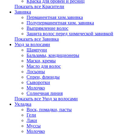
Краска для бровей и ресниц
Показать все Красители
Завивка
Перманентная хим.завивка
Полуперманентная хим. завивка
Выпрямление волос
Защита волос перед химической завивкой
Показать все Завивка
Уход за волосами
Шампуни
Бальзамы, кондиционеры
Маски, кремы
Масло для волос
Лосьоны
Спреи, флюиды
Сыворотки
Молочко
Солнечная линия
Показать все Уход за волосами
Укладка
Воск, помадки, пасты
Гели
Лаки
Муссы
Молочко