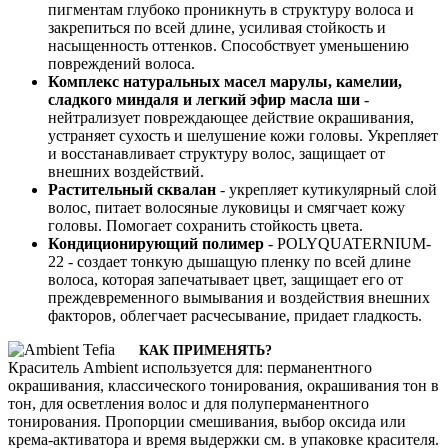
пигментам глубоко проникнуть в структуру волоса и
закрепиться по всей длине, усиливая стойкость и
насыщенность оттенков. Способствует уменьшению
повреждений волоса.
Комплекс натуральных масел марулы, камелии,
сладкого миндаля и легкий эфир масла ши
-
нейтрализует повреждающее действие окрашивания,
устраняет сухость и шелушение кожи головы. Укрепляет
и восстанавливает структуру волос, защищает от
внешних воздействий.
Растительный сквалан
- укрепляет кутикулярный слой
волос, питает волосяные луковицы и смягчает кожу
головы. Помогает сохранить стойкость цвета.
Кондиционирующий полимер
- POLYQUATERNIUM-
22 - создает тонкую дышащую пленку по всей длине
волоса, которая запечатывает цвет, защищает его от
преждевременного вымывания и воздействия внешних
факторов, облегчает расчесывание, придает гладкость.
КАК ПРИМЕНЯТЬ?
Краситель Ambient используется для: перманентного
окрашивания, классического тонирования, окрашивания тон в
тон, для осветления волос и для полуперманентного
тонирования. Пропорции смешивания, выбор оксида или
крема-активатора и время выдержки см. в упаковке красителя.