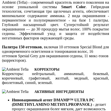
Ambient (Tefia) - современный краситель нового поколения на
основе уникальной системы
Smart Color
. Гибридная
технология, сочетающая три щелочных агента, обеспечивает
минимальное содержание аммиака. 2 вида окрашивания -
перманентное и полуперманентное - на базе 1 палитры.
Глубокий насыщенный цвет. Суперстойкий результат
окрашивания — до 30 процедур мытья волос. 100% покрытие
седины. Эффективный уход и защита от воздействия
негативных факторов окружающей среды.
Палитра 150 оттенков
, включая 10 оттенков Special Blond для
одновременного осветления и тонирования волос, 16
оттенков Spesial Grey для окрашивания седины, 11 микс-тонов
(корректоров).
КОРРЕКТОРЫ
Корректоры: нейтральный, аммиачный, бежевый,
коричневый, графитовый, желтый, медный, красный,
фиолетовый, синий, зеленый.
АКТИВНЫЕ ИНГРЕДИЕНТЫ
Инновационный агент DMAMP™ ULTRA PC
(DIMETHYLAMINO METHYLPROPANOL)
- делает
процесс окрашивания более мягким, дает возможность