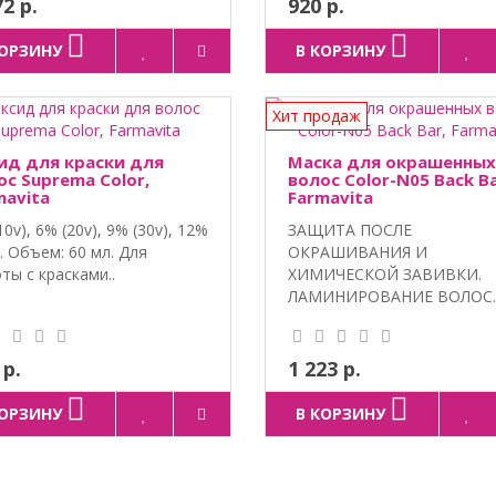
72 р.
920 р.
КОРЗИНУ
В КОРЗИНУ
Хит продаж
ид для краски для
Маска для окрашенных
ос Suprema Color,
волос Color-N05 Back Ba
mavita
Farmavita
10v), 6% (20v), 9% (30v), 12%
ЗАЩИТА ПОСЛЕ
). Объем: 60 мл. Для
ОКРАШИВАНИЯ И
ты с красками..
ХИМИЧЕСКОЙ ЗАВИВКИ.
ЛАМИНИРОВАНИЕ ВОЛОС.
Экстракт се..
 р.
1 223 р.
КОРЗИНУ
В КОРЗИНУ