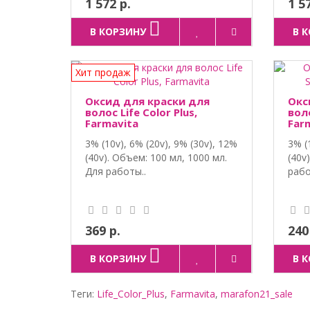
1 572 р.
1 5
В КОРЗИНУ
В 
Хит продаж
Оксид для краски для
Окс
волос Life Color Plus,
вол
Farmavita
Far
3% (10v), 6% (20v), 9% (30v), 12%
3% (
(40v). Объем: 100 мл, 1000 мл.
(40v
Для работы..
рабо
369 р.
240
В КОРЗИНУ
В 
Теги:
Life_Color_Plus
,
Farmavita
,
marafon21_sale