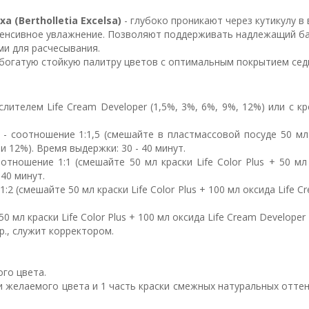
(Bertholletia Excelsa)
- глубоко проникают через кутикулу 
тенсивное увлажнение. Позволяют поддерживать надлежащий ба
ми для расчесывания.
богатую стойкую палитру цветов с оптимальным покрытием седы
ислителем Life Cream Developer (1,5%, 3%, 6%, 9%, 12%) или с 
- соотношение 1:1,5 (смешайте в пластмассовой посуде 50 мл к
и 12%). Время выдержки: 30 - 40 минут.
отношение 1:1 (смешайте 50 мл краски Life Color Plus + 50 м
 40 минут.
:2 (смешайте 50 мл краски Life Color Plus + 100 мл оксида Life 
0 мл краски Life Color Plus + 100 мл оксида Life Cream Develope
р., служит корректором.
ого цвета.
ки желаемого цвета и 1 часть краски смежных натуральных отте