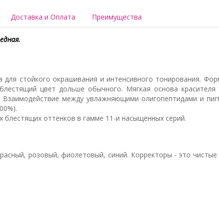
Доставка и Оплата
Преимущества
едная.
а для стойкого окрашивания и интенсивного тонирования. Форм
блестящий цвет дольше обычного. Мягкая основа красител
. Взаимодействие между увлажняющими олигопептидами и пиг
00%).
ных блестящих оттенков в гамме 11-и насыщенных серий.
 красный, розовый, фиолетовый, синий. Корректоры - это чисты