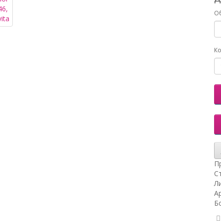
О
Ко
П
С
Ли
Ар
Б