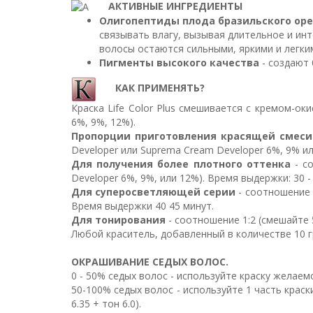
АКТИВНЫЕ ИНГРЕДИЕНТЫ
Олигопептиды плода бразильского ореха 
связывать влагу, вызывая длительное и ин
волосы остаются сильными, яркими и легки
Пигменты высокого качества
- создают 
КАК ПРИМЕНЯТЬ?
Краска Life Color Plus смешивается с кремом-ок
6%, 9%, 12%).
Пропорции приготовления красящей смеси
Developer или Suprema Cream Developer 6%, 9% ил
Для получения более плотного оттенка
- со
Developer 6%, 9%, или 12%). Время выдержки: 30 -
Для суперосветляющей серии
- соотношение 1
Время выдержки 40 45 минут.
Для тонирования
- соотношение 1:2 (смешайте 5
Любой краситель, добавленный в количестве 10 г
ОКРАШИВАНИЕ СЕДЫХ ВОЛОС.
0 - 50% седых волос - используйте краску желаем
50-100% седых волос - используйте 1 часть крас
6.35 + тон 6.0).