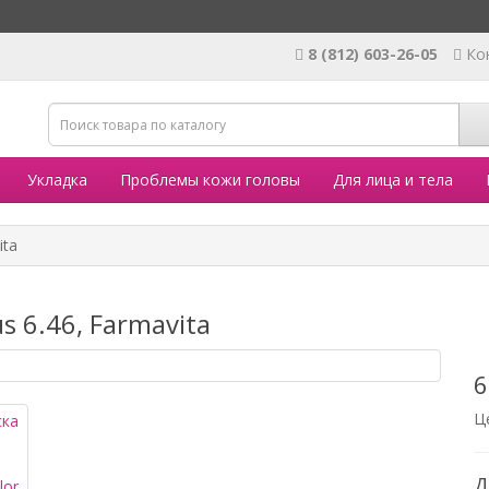
8 (812) 603-26-05
Ко
Укладка
Проблемы кожи головы
Для лица и тела
ita
us 6.46, Farmavita
6
Ц
Д