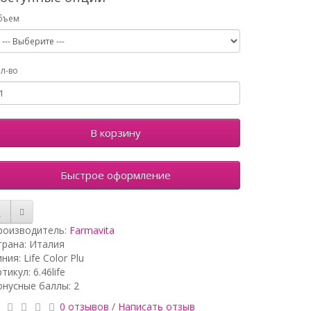
бъем
л-во
В корзину
Быстрое оформление
роизводитель:
Farmavita
трана: Италия
ния: Life Color Plu
тикул: 6.46life
онусные баллы: 2
0 отзывов
/
Написать отзыв