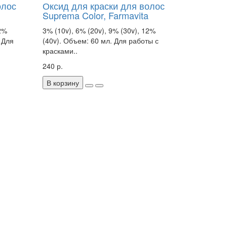
олос
Оксид для краски для волос
Suprema Color, Farmavita
12%
3% (10v), 6% (20v), 9% (30v), 12%
 Для
(40v). Объем: 60 мл. Для работы с
красками..
240 р.
В корзину