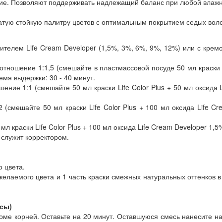
ие. Позволяют поддерживать надлежащий баланс при любой влажно
атую стойкую палитру цветов с оптимальным покрытием седых воло
слителем Life Cream Developer (1,5%, 3%, 6%, 9%, 12%) или с кре
отношение 1:1,5 (смешайте в пластмассовой посуде 50 мл краски L
мя выдержки: 30 - 40 минут.
шение 1:1 (смешайте 50 мл краски Life Color Plus + 50 мл оксида
 (смешайте 50 мл краски Life Color Plus + 100 мл оксида Life C
мл краски Life Color Plus + 100 мл оксида Life Cream Developer 1,
 служит корректором.
о цвета.
 желаемого цвета и 1 часть краски смежных натуральных оттенков 
сы)
роме корней. Оставьте на 20 минут. Оставшуюся смесь нанесите на