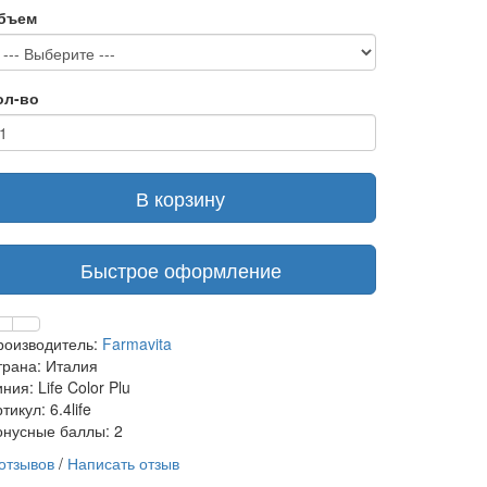
бъем
ол-во
В корзину
Быстрое оформление
роизводитель:
Farmavita
трана: Италия
ния: Life Color Plu
тикул: 6.4life
онусные баллы: 2
 отзывов
/
Написать отзыв