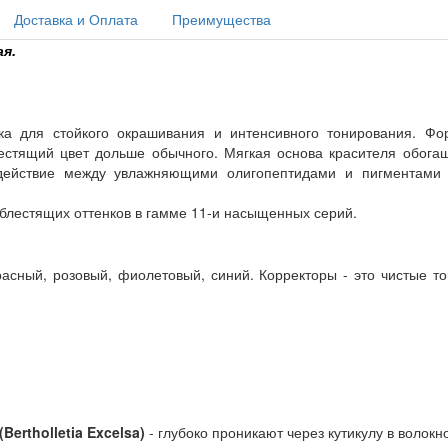
Доставка и Оплата
Преимущества
ая.
а для стойкого окрашивания и интенсивного тонирования. Форм
естящий цвет дольше обычного. Мягкая основа красителя обог
действие между увлажняющими олигопептидами и пигментами в
х блестящих оттенков в гамме 11-и насыщенных серий.
расный, розовый, фиолетовый, синий. Корректоры - это чистые 
ertholletia Excelsa)
- глубоко проникают через кутикулу в волокн