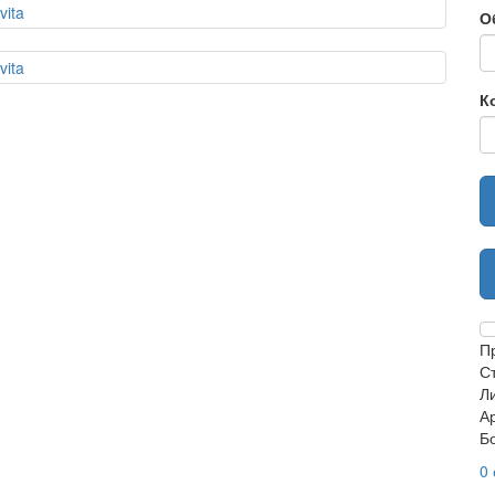
О
К
П
С
Ли
Ар
Б
0