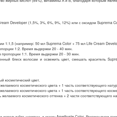
во жирных кислот (84%), витамины А и В, благодаря которым явл
ream Developer (1,5%, 3%, 6%, 9%, 12%) или с оксидом Suprema Col
 1:1,5 (например: 50 мл Suprema Color + 75 мл Life Cream Develo
порции 1:2. Время выдержки 20 - 40 мин.
 пропорции 1:1. Время выдержки 20 - 30 мин.
венный блеск волосам и освежить цвет, смешать краситель Supr
ый косметический цвет.
 желаемого косметического цвета + 1 часть соответствующего натур
 желаемого косметического цвета + 1 часть соответствующего косме
ь желаемого косметического оттенка + 2 части соответствующего нат
используйте шампунь и маску Amethyste Color. Рекомендуем так