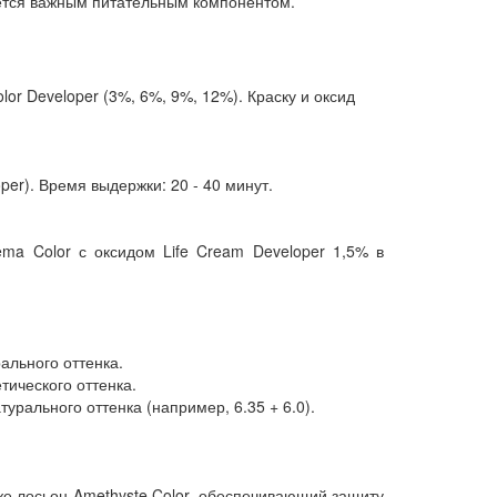
яется важным питательным компонентом.
or Developer (3%, 6%, 9%, 12%). Краску и оксид
per). Время выдержки: 20 - 40 минут.
ema Color с оксидом Life Cream Developer 1,5% в
ального оттенка.
тического оттенка.
урального оттенка (например, 6.35 + 6.0).
же лосьон Amethyste Color, обеспечивающий защиту