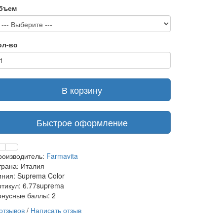
бъем
ол-во
В корзину
Быстрое оформление
роизводитель:
Farmavita
трана: Италия
иния: Suprema Color
ртикул: 6.77suprema
онусные баллы: 2
 отзывов
/
Написать отзыв