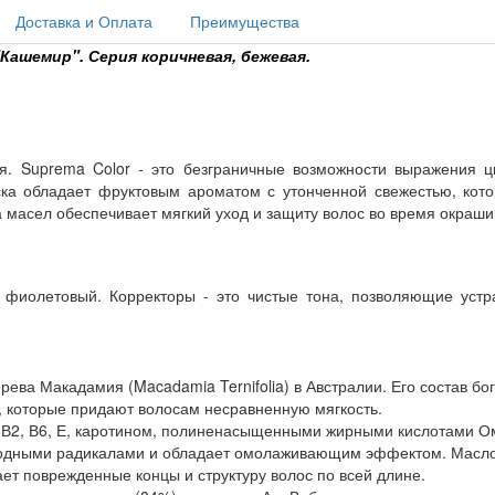
Доставка и Оплата
Преимущества
Кашемир". Серия коричневая, бежевая.
я. Suprema Color - это безграничные возможности выражения ц
аска обладает фруктовым ароматом с утонченной свежестью, кот
масел обеспечивает мягкий уход и защиту волос во время окраши
, фиолетовый. Корректоры - это чистые тона, позволяющие уст
рева Макадамия (Macadamia Ternifolia) в Австралии. Его состав б
, которые придают волосам несравненную мягкость.
,В2, В6, Е, каротином, полиненасыщенными жирными кислотами Ом
одными радикалами и обладает омолаживающим эффектом. Масло 
ает поврежденные концы и структуру волос по всей длине.