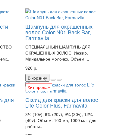
сти
Шампунь для окрашенных
волос Color-N01 Back Bar,
Farmavita
ДСТВО
СПЕЦИАЛЬНЫЙ ШАМПУНЬ ДЛЯ
ОКРАШЕННЫХ ВОЛОС. Инжир.
м:..
Миндальное молочко. Объем: ..
920 р.
В корзину
Хит продаж
 % для
Оксид для краски для волос
Life Color Plus, Farmavita
3% (10v), 6% (20v), 9% (30v), 12%
я
(40v). Объем: 100 мл, 1000 мл. Для
работы..