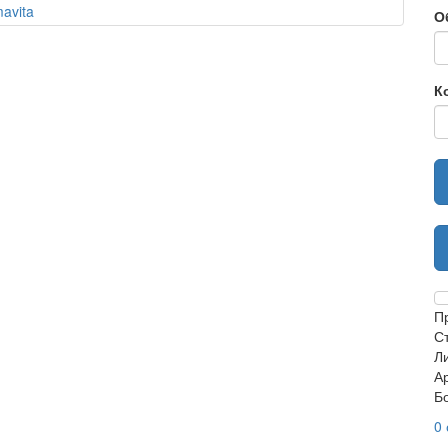
О
К
П
С
Л
А
Б
0