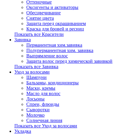
Оттеночные
Оксигенты и активаторы
Обесцвечивание
Снятие цвета
Защита перед окрашиванием
Краска для бровей и ресниц
Показать все Красители
Завивка
Перманентная хим.завивка
Полуперманентная хим. завивка
Выпрямление волос
Защита волос перед химической завивкой
Показать все Завивка
Уход за волосами
Шампуни
Бальзамы, кондиционеры
Маски, кремы
Масло для волос
Лосьоны
Спреи, флюиды
Сыворотки
Молочко
Солнечная линия
Показать все Уход за волосами
Укладка