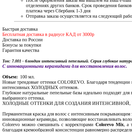
После оформления заказа мы вышлем на Ваш e-mail
отделениях других банков. Срок проведения банков
платежа через Сбербанк 1-3 дня
Отправка заказа осуществляется на следующий рабо
Быстрая доставка
Бесплатная доставка в радиусе КАД от 3000р
Доставка по России
Бонусы за покупки
Гарантия качества
Тон: 7.001 - блондин интенсивный пепельный. Серия глубокие натур
С инновационными керамидами для восстановления волос.
Объем:
100 мл.
Новые трендовые оттенки COLOREVO. Благодаря тенденции к
интенсивных ХОЛОДНЫХ оттенков.
Глубокие натуральные пепельные базы идеально подходят дл
выбранного оттенка.
ХОЛОДНЫЕ ОТТЕНКИ ДЛЯ СОЗДАНИЯ ИНТЕНСИВНОЙ, 
Перманентная краска для волос с интенсивным покрывающим э
инновационные керамиды, позволяющие восстанавливать волос
Colorevo можно смешивать с корректорами
Colorevo Mix
, а
благодаря кремообразной консистенции равномерно распределя