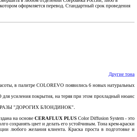
овершить в любом отделении Сбербанка России, либо в
в котором оформляется перевод. Стандартный срок проведения
Другие тона
расоты, в палитре COLOREVO появились 6 новых натуральных
для усиления покрытия, на теряя при этом прохладный нюанс
РАЗЫ "ДОРОГИХ БЛОНДИНОК".
здана на основе
CERAFLUX PLUS
Color Diffusion System - это
о сохранять цвет и делать его устойчивым. Тона крем-краски
ации любого желания клиента. Краска проста в подготовке и