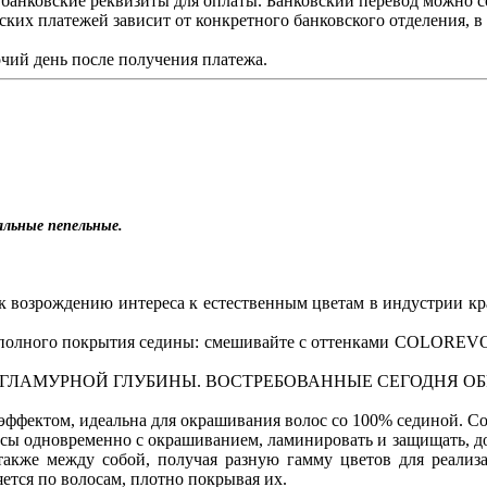
 банковские реквизиты для оплаты. Банковский перевод можно с
ских платежей зависит от конкретного банковского отделения, 
чий день после получения платежа.
альные пепельные.
 возрождению интереса к естественным цветам в индустрии к
я полного покрытия седины: смешивайте с оттенками COLOREVO 
ГЛАМУРНОЙ ГЛУБИНЫ. ВОСТРЕБОВАННЫЕ СЕГОДНЯ ОБ
ффектом, идеальна для окрашивания волос со 100% сединой. Со
ы одновременно с окрашиванием, ламинировать и защищать, долг
 также между собой, получая разную гамму цветов для реализ
ется по волосам, плотно покрывая их.