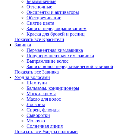
Безаммиачные
Оттеночные
Оксигенты и активаторы
Обесцвечивание
Снятие цвета
Защита перед окрашиванием
Краска для бровей и ресниц
Показать все Красители
Завивка
Перманентная хим.завивка
Полуперманентная хим. завивка
Выпрямление волос
Защита волос перед химической завивкой
Показать все Завивка
Уход за волосами
Шампуни
Бальзамы, кондиционеры
Маски, кремы
Масло для волос
Лосьоны
Спреи, флюиды
Сыворотки
Молочко
Солнечная линия
Показать все Уход за волосами