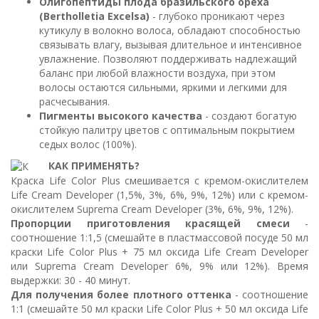
Олигопептиды плода бразильского ореха
(Bertholletia Excelsa)
- глубоко проникают через
кутикулу в волокно волоса, обладают способностью
связывать влагу, вызывая длительное и интенсивное
увлажнение. Позволяют поддерживать надлежащий
баланс при любой влажности воздуха, при этом
волосы остаются сильными, яркими и легкими для
расчесывания.
Пигменты высокого качества
- создают богатую
стойкую палитру цветов с оптимальным покрытием
седых волос (100%).
КАК ПРИМЕНЯТЬ?
Краска Life Color Plus смешивается с кремом-окислителем
Life Cream Developer (1,5%, 3%, 6%, 9%, 12%) или с кремом-
окислителем Suprema Cream Developer (3%, 6%, 9%, 12%).
Пропорции приготовления красящей смеси
-
соотношение 1:1,5 (смешайте в пластмассовой посуде 50 мл
краски Life Color Plus + 75 мл оксида Life Cream Developer
или Suprema Cream Developer 6%, 9% или 12%). Время
выдержки: 30 - 40 минут.
Для получения более плотного оттенка
- соотношение
1:1 (смешайте 50 мл краски Life Color Plus + 50 мл оксида Life