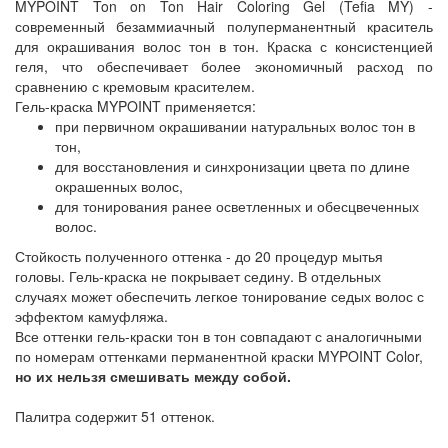
MYPOINT Ton on Ton Hair Coloring Gel (Tefia MY) -
современный безаммиачный полуперманентный краситель
для окрашивания волос тон в тон. Краска с консистенцией
геля, что обеспечивает более экономичный расход по
сравнению с кремовым красителем.
Гель-краска MYPOINT применяется:
при первичном окрашивании натуральных волос тон в
тон,
для восстановления и синхронизации цвета по длине
окрашенных волос,
для тонирования ранее осветленных и обесцвеченных
волос.
Стойкость полученного оттенка - до 20 процедур мытья
головы. Гель-краска не покрывает седину. В отдельных
случаях может обеспечить легкое тонирование седых волос с
эффектом камуфляжа.
Все оттенки гель-краски тон в тон совпадают с аналогичными
по номерам оттенками перманентной краски MYPOINT Color,
но их нельзя смешивать между собой.
Палитра содержит 51 оттенок.