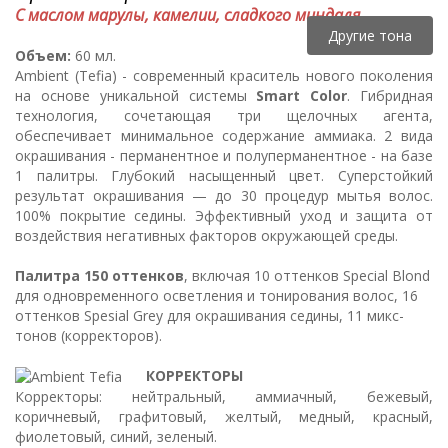
С маслом марулы, камелии, сладкого миндаля.
Другие тона
Объем:
60 мл.
Ambient (Tefia) - современный краситель нового поколения
на основе уникальной системы
Smart Color
. Гибридная
технология, сочетающая три щелочных агента,
обеспечивает минимальное содержание аммиака. 2 вида
окрашивания - перманентное и полуперманентное - на базе
1 палитры. Глубокий насыщенный цвет. Суперстойкий
результат окрашивания — до 30 процедур мытья волос.
100% покрытие седины. Эффективный уход и защита от
воздействия негативных факторов окружающей среды.
Палитра 150 оттенков
, включая 10 оттенков Special Blond
для одновременного осветления и тонирования волос, 16
оттенков Spesial Grey для окрашивания седины, 11 микс-
тонов (корректоров).
КОРРЕКТОРЫ
Корректоры: нейтральный, аммиачный, бежевый,
коричневый, графитовый, желтый, медный, красный,
фиолетовый, синий, зеленый.