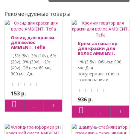
Рекомендуемые товары
Оксид для краски
для волос
Крем-активатор
AMBIENT, Tefia
для краски для
волос AMBIENT,
1,5% (5v), 3% (10v), 6%
Tefia
(20v), 9% (30v), 12%
1% (3,5v). Объем: 900
(40v). Объем: 60 мл,
мл. Для
900 мл. Дл..
полуперманентного
тонирования и
обновлени..
153 р.
936 р.