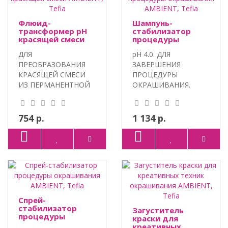
Флюид-
Шампунь-
трансформер pH
стабилизатор
красящей смеси
процедуры
AMBIENT, Tefia
окрашивания
ДЛЯ
pH 4.0. ДЛЯ
AMBIENT, Tefia
ПРЕОБРАЗОВАНИЯ
ЗАВЕРШЕНИЯ
КРАСЯЩЕЙ СМЕСИ
ПРОЦЕДУРЫ
ИЗ ПЕРМАНЕНТНОЙ
ОКРАШИВАНИЯ.
В
100% VEGAN,
ПОЛУПЕРМАНЕНТНУЮ.
ПАНТЕНОЛ,
100% VEGA..
ЭКСТРАКТ ЛИ..
754 р.
1 134 р.
Спрей-
стабилизатор
Загуститель
процедуры
краски для
окрашивания
креативных