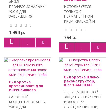
pH 3.5.
AMBIENT, Tefia
техник
ПРОФЕССИОНАЛЬНЫЙ
ИСПОЛЬЗУЕТСЯ
окрашивания
AMBIENT, Tefia
УХОД ДЛЯ
ТОЛЬКО С
ЗАВЕРШЕНИЯ
ПЕРМАНЕНТНОЙ
ОКРАШИВАНИЯ
КРЕМ-КРАСКОЙ И
ВОЛОС. 100% VEGAN,
ОКИСЛИТЕЛЕМ TEFIA
МАС..
AMBIENT ДЛЯ ..
1 494 р.
754 р.
Сыворотка Плекс-
реконструктор,
Сыворотка
шаг 1 AMBIENT
протеиновая для
Service, Tefia
интенсивного
ДЛЯ КОМПЛЕКСНОЙ
восстановления
САЛОННЫЙ
ЗАЩИТЫ СТРУКТУРЫ
волос AMBIENT
Service, Tefia
КОНЦЕНТИРОВАННЫЙ
ВОЛОС ПРИ
УХОД ДЛЯ
ОБЕСЦВЕЧИВАНИИ,