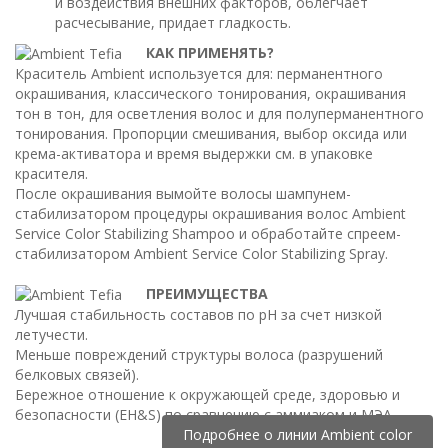
и воздействия внешних факторов, облегчает
расчесывание, придает гладкость.
КАК ПРИМЕНЯТЬ?
Краситель Ambient используется для: перманентного
окрашивания, классического тонирования, окрашивания
тон в тон, для осветления волос и для полуперманентного
тонирования. Пропорции смешивания, выбор оксида или
крема-активатора и время выдержки см. в упаковке
красителя.
После окрашивания вымойте волосы шампунем-
стабилизатором процедуры окрашивания волос Ambient
Service Color Stabilizing Shampoo и обработайте спреем-
стабилизатором Ambient Service Color Stabilizing Spray.
ПРЕИМУЩЕСТВА
Лучшая стабильность составов по pH за счет низкой
летучести.
Меньше повреждений структуры волоса (разрушений
белковых связей).
Бережное отношение к окружающей среде, здоровью и
безопасности (EH&S) по сравнению с аммиаком и МЭА.
Подробнее о линии Ambient color