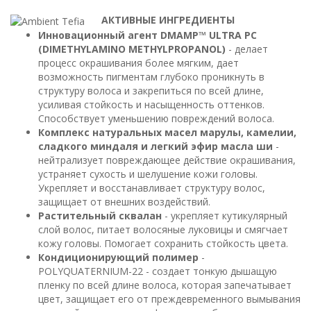
АКТИВНЫЕ ИНГРЕДИЕНТЫ
Инновационный агент DMAMP™ ULTRA PC
(DIMETHYLAMINO METHYLPROPANOL)
- делает
процесс окрашивания более мягким, дает
возможность пигментам глубоко проникнуть в
структуру волоса и закрепиться по всей длине,
усиливая стойкость и насыщенность оттенков.
Способствует уменьшению повреждений волоса.
Комплекс натуральных масел марулы, камелии,
сладкого миндаля и легкий эфир масла ши
-
нейтрализует повреждающее действие окрашивания,
устраняет сухость и шелушение кожи головы.
Укрепляет и восстанавливает структуру волос,
защищает от внешних воздействий.
Растительный сквалан
- укрепляет кутикулярный
слой волос, питает волосяные луковицы и смягчает
кожу головы. Помогает сохранить стойкость цвета.
Кондиционирующий полимер
-
POLYQUATERNIUM-22 - создает тонкую дышащую
пленку по всей длине волоса, которая запечатывает
цвет, защищает его от преждевременного вымывания