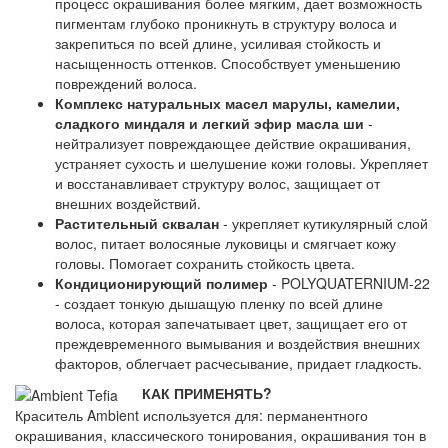
процесс окрашивания более мягким, дает возможность
пигментам глубоко проникнуть в структуру волоса и
закрепиться по всей длине, усиливая стойкость и
насыщенность оттенков. Способствует уменьшению
повреждений волоса.
Комплекс натуральных масел марулы, камелии,
сладкого миндаля и легкий эфир масла ши
-
нейтрализует повреждающее действие окрашивания,
устраняет сухость и шелушение кожи головы. Укрепляет
и восстанавливает структуру волос, защищает от
внешних воздействий.
Растительный сквалан
- укрепляет кутикулярный слой
волос, питает волосяные луковицы и смягчает кожу
головы. Помогает сохранить стойкость цвета.
Кондиционирующий полимер
- POLYQUATERNIUM-22
- создает тонкую дышащую пленку по всей длине
волоса, которая запечатывает цвет, защищает его от
преждевременного вымывания и воздействия внешних
факторов, облегчает расчесывание, придает гладкость.
КАК ПРИМЕНЯТЬ?
Краситель Ambient используется для: перманентного
окрашивания, классического тонирования, окрашивания тон в