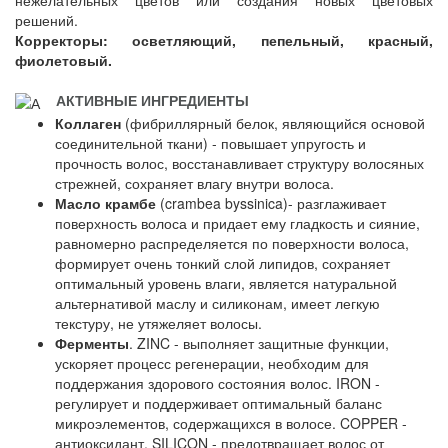
нежелательных цветов или создания новых цветовых
решений.
Корректоры: осветляющий, пепельный, красный,
фиолетовый.
АКТИВНЫЕ ИНГРЕДИЕНТЫ
Коллаген
(фибриллярный белок, являющийся основой
соединительной ткани) - повышает упругость и
прочность волос, восстанавливает структуру волосяных
стрежней, сохраняет влагу внутри волоса.
Масло крамбе
(crambea byssinica)- разглаживает
поверхность волоса и придает ему гладкость и сияние,
равномерно распределяется по поверхности волоса,
формирует очень тонкий слой липидов, сохраняет
оптимальный уровень влаги, является натуральной
альтернативой маслу и силиконам, имеет легкую
текстуру, не утяжеляет волосы.
Ферменты
. ZINC - выполняет защитные функции,
ускоряет процесс регенерации, необходим для
поддержания здорового состояния волос. IRON -
регулирует и поддерживает оптимальный баланс
микроэлементов, содержащихся в волосе. COPPER -
антиоксидант. SILICON - предотвращает волос от