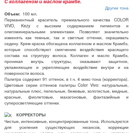
С коллагеном и маслом крамбе.
Другие тона
Объем:
100 мл.
Перманентный краситель премиального качества COLOR
VIVO, Kezy с высоким содержанием пигментов и
олигоминеральными элементами. Позволяет значительно
изменять как темные, так и светлые оттенки, окрашивать
седину. Крем-краска обогащена коллагеном и маслом Крамбэ,
которые способствуют смягчению воздействия красящего
состава на структуру волоса. Коллаген и масло Крамбэ,
проникая внутрь структуры, оказывают защитное,
увлажняющее и укрепляющее воздействие внутри и на
поверхности волоса.
Палитра содержит 91 оттенок, в т.ч. 4 микс-тона (корректора).
Цветовые серии оттенков палитры Color Vivo: натуральные,
натуральные плюс, пепельные, бежевые, золотистые, медные,
красные, фиолетовые, махагоновые, фантазийные и
суперосветляющие оттенки.
КОРРЕКТОРЫ
Чистые, интенсивные, концентрированные тона. Используются
для усиления существующих нюансов, коррекции