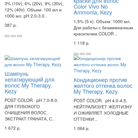
краски для волос
3% (10v), 6% (20v), 9% (30v),
Color Vivo No
12% (40v). Объем: 100 мл и
Ammonia, Kezy
1000 мл. pH 2.0-3.0..
1,5% (5 v). Объем: 1000 мл.
387 р.
Для работы с безаммиачным
красителем COLOR ..
1 118 р.
Шампунь
хелатирующий для
Кондиционер против
волос My Therapy,
желтого оттенка волос
Kezy
My Therapy, Kezy
POST COLOR. pH 7.0-8.0.
POST COLOR. pH 4.0-4.5.
ДЛЯ ГЛУБОКОГО
НЕЙТРАЛИЗУЕТ ЖЕЛТИЗНУ
ОЧИЩЕНИЯ ВОЛОС.
И ОЖИВЛЯЕТ ХОЛОДНЫЕ
ЭКСТРАКТ ГРАНАТА, С..
ОТТЕНКИ ..
1 672 р.
1 064 р.