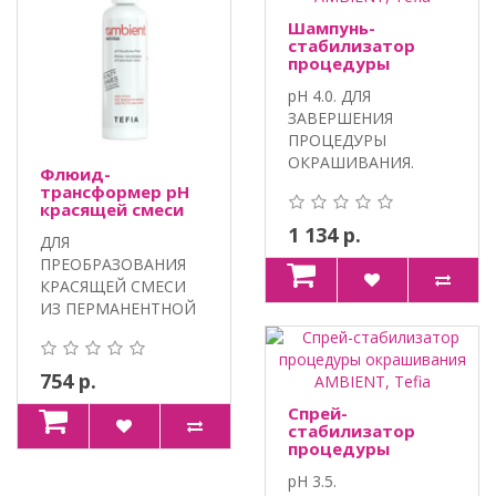
Шампунь-
стабилизатор
процедуры
окрашивания
pH 4.0. ДЛЯ
AMBIENT, Tefia
ЗАВЕРШЕНИЯ
ПРОЦЕДУРЫ
ОКРАШИВАНИЯ.
Флюид-
100% VEGAN,
трансформер pH
ПАНТЕНОЛ,
красящей смеси
AMBIENT, Tefia
ЭКСТРАКТ ЛИ..
1 134 р.
ДЛЯ
ПРЕОБРАЗОВАНИЯ
КРАСЯЩЕЙ СМЕСИ
ИЗ ПЕРМАНЕНТНОЙ
В
ПОЛУПЕРМАНЕНТНУЮ.
100% VEGA..
754 р.
Спрей-
стабилизатор
процедуры
окрашивания
pH 3.5.
AMBIENT, Tefia