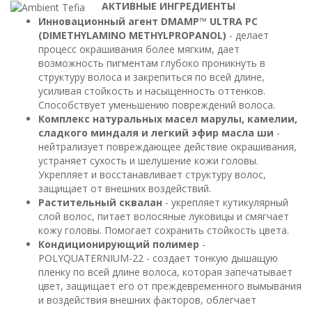
АКТИВНЫЕ ИНГРЕДИЕНТЫ
Инновационный агент DMAMP™ ULTRA PC
(DIMETHYLAMINO METHYLPROPANOL)
- делает
процесс окрашивания более мягким, дает
возможность пигментам глубоко проникнуть в
структуру волоса и закрепиться по всей длине,
усиливая стойкость и насыщенность оттенков.
Способствует уменьшению повреждений волоса.
Комплекс натуральных масел марулы, камелии,
сладкого миндаля и легкий эфир масла ши
-
нейтрализует повреждающее действие окрашивания,
устраняет сухость и шелушение кожи головы.
Укрепляет и восстанавливает структуру волос,
защищает от внешних воздействий.
Растительный сквалан
- укрепляет кутикулярный
слой волос, питает волосяные луковицы и смягчает
кожу головы. Помогает сохранить стойкость цвета.
Кондиционирующий полимер
-
POLYQUATERNIUM-22 - создает тонкую дышащую
пленку по всей длине волоса, которая запечатывает
цвет, защищает его от преждевременного вымывания
и воздействия внешних факторов, облегчает