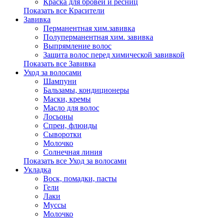
Краска для бровей и ресниц
Показать все Красители
Завивка
Перманентная хим.завивка
Полуперманентная хим. завивка
Выпрямление волос
Защита волос перед химической завивкой
Показать все Завивка
Уход за волосами
Шампуни
Бальзамы, кондиционеры
Маски, кремы
Масло для волос
Лосьоны
Спреи, флюиды
Сыворотки
Молочко
Солнечная линия
Показать все Уход за волосами
Укладка
Воск, помадки, пасты
Гели
Лаки
Муссы
Молочко