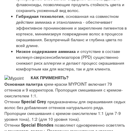
флавоноиды, позволяющие продлить стойкость цвета и
сохранить ухоженный вид волос.
Гибридная технология
, основанная на совместном
действии аммиака и этаноламина - обеспечивает
эффективное проникновение и закрепление пигментов в
кортексе, минимизируя повреждение волос в процессе
окрашивания. Безупречный баланс и глубина цвета по
всей длине.
Низкое содержание аммиака
и отсутствие в составе
молекул-сверхсенсибилизаторов (PPD) существенно
снижают риск аллергии и делают процесс окрашивания
комфортным как для мастера, так и для клиента.
КАК ПРИМЕНЯТЬ?
Основная палитра
крем-краски MYPOINT включает 79
оттенков и 9 корректоров. Пропорция смешивания с кремом-
окислителем 1:1.
Оттенки
Special Grey
предназначены для окрашивания седых
волос без добавления оттенков натурального ряда.
Пропорции смешивания с кремом-окислителем 1:1 (для 7-9
уровня тона), 1:2 (для 10 уровня тона).
Оттенки
Special Blondes
позволяют одновременно осветлять
и тонировать волосы. Пропорции смешивания с кремом-