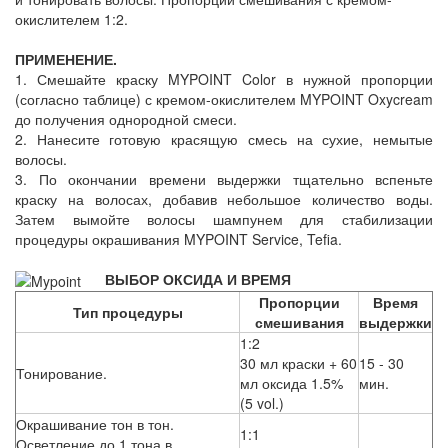
окислителем 1:2.
ПРИМЕНЕНИЕ.
1. Смешайте краску MYPOINT Color в нужной пропорции
(согласно таблице) с кремом-окислителем MYPOINT Oxycream
до получения однородной смеси.
2. Нанесите готовую красящую смесь на сухие, немытые
волосы.
3. По окончании времени выдержки тщательно вспеньте
краску на волосах, добавив небольшое количество воды.
Затем вымойте волосы шампунем для стабилизации
процедуры окрашивания MYPOINT Service, Tefia.
ВЫБОР ОКСИДА И ВРЕМЯ
Пропорции
Время
Тип процедуры
смешивания
выдержки
1:2
30 мл краски + 60
15 - 30
Тонирование.
мл оксида 1.5%
мин.
(5 vol.)
Окрашивание тон в тон.
1:1
Осветление до 1 тона в