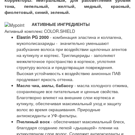
Корректоры: нейтральный, для рассветления уровня
тона, пепельный, желтый, медный, красный,
фиолетовый, синий, зеленый.
АКТИВНЫЕ ИНГРЕДИЕНТЫ
Активный комплекс COLOR.SHIELD
Elastin PG 2000
- комбинация эластина и коллагена,
мукополисахариды - значительно уменьшают
разбухание волоса при воздействии щелочных агентов
на кутикулу и кортекс. Триглицериды - заполняют
межклеточное пространство в кортексе, уплотняя
структуру волоса и предотвращая повреждения.
Высокая устойчивость к воздействию анионных ПАВ
продлевает яркость оттенка.
Масло чиа, амлы, бабассу
- масла холодного отжима,
сохраняющие все питательные и ценные свойства.
Благотворно влияют на внешние слои кортекса и
кутикулу, обеспечивая максимальный уход и защиту
волос во время окрашивания. Природные
антиоксиданты и УФ-фильтры.
Пчелиный воск
- обеспечивает максимальный блеск,
благодаря созданию легкой «дышащей» пленки на
кутикулярном слое волос. Содержит антиоксиданты и