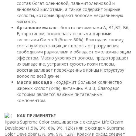
состав богат олеиновой, пальмитолеиновой и
линолевой кислотами, а также содержит жирные
кислоты, которые придают волосам несравненную
мягкость.
Аргановое масло
- богато витаминами А, В1,В2, В6,
Е, каротином, полиненасыщенными жирными
кислотами Омега-6 (более 80%). Благодаря своему
составу масло защищает волосы от разрушения
свободными радикалами и обладает омолаживающим
эффектом. Масло укрепляет волосы, предотвращает
их выпадение, устраняет сухость кожи головы,
восстанавливает поврежденные концы и структуру
волос по всей длине.
Масло авокадо
- содержит большое количество
жирных кислот (84%), витамины А и В, благодаря
которым является важным питательным
компонентом.
КАК ПРИМЕНЯТЬ?
Краска Suprema Color смешивается с оксидом Life Cream
Developer (1,5%, 3%, 6%, 9%, 12%) или с оксидом Suprema
Color Developer (3%, 6%, 9%, 12%). Краску и оксид следует