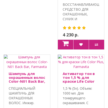
Amethyste,
ВОССТАНАВЛИВАЮЩЕЕ
Farmavita
СРЕДСТВО ДЛЯ
ОКРАШЕННЫХ,
СУХИХ И
ПОВРЕЖДЕННЫХ
ВОЛОС. Объем:..
4 230 р.
Шампунь для
Активатор тон в
окрашенных волос
тон 1,5 % для
Color-N01 Back Bar,
краски Life Color
Farmavita
Plus, Farmavita
СПЕЦИАЛЬНЫЙ
1,5 % (5v). Объем:
ШАМПУНЬ ДЛЯ
1000 мл. Для
ОКРАШЕННЫХ
тонирующего
ВОЛОС. Инжир.
окрашивания. С
Миндальное
ароматом зелёного..