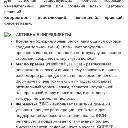
для усиления существующих нюансов, коррекции
нежелательных цветов или создания новых цветовых
решений.
Корректоры: осветляющий, пепельный, красный,
фиолетовый.
АКТИВНЫЕ ИНГРЕДИЕНТЫ
Коллаген
(фибриллярный белок, являющийся основой
соединительной ткани) - повышает упругость и
прочность волос, восстанавливает структуру волосяных
стрежней, сохраняет влагу внутри волоса.
Масло крамбе
(crambea byssinica) - разглаживает
поверхность волоса и придает ему гладкость и сияние,
равномерно распределяется по поверхности волоса,
формирует очень тонкий слой липидов, сохраняет
оптимальный уровень влаги, является натуральной
альтернативой маслу и силиконам, имеет легкую
текстуру, не утяжеляет волосы.
Ферменты
. ZINC - выполняет защитные функции,
ускоряет процесс регенерации, необходим для
поддержания здорового состояния волос. IRON -
регулирует и поддерживает оптимальный баланс
микроэлементов, содержащихся в волосе. COPPER -