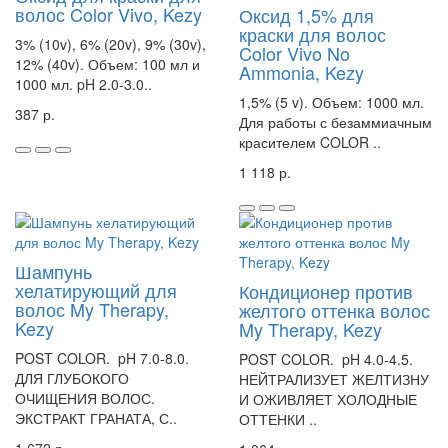
волос Color Vivo, Kezy
Оксид 1,5% для
краски для волос
3% (10v), 6% (20v), 9% (30v),
Color Vivo No
12% (40v). Объем: 100 мл и
Ammonia, Kezy
1000 мл. pH 2.0-3.0..
1,5% (5 v). Объем: 1000 мл.
387 р.
Для работы с безаммиачным
красителем COLOR ..
1 118 р.
Шампунь
хелатирующий для
Кондиционер против
волос My Therapy,
желтого оттенка волос
Kezy
My Therapy, Kezy
POST COLOR. pH 7.0-8.0.
POST COLOR. pH 4.0-4.5.
ДЛЯ ГЛУБОКОГО
НЕЙТРАЛИЗУЕТ ЖЕЛТИЗНУ
ОЧИЩЕНИЯ ВОЛОС.
И ОЖИВЛЯЕТ ХОЛОДНЫЕ
ЭКСТРАКТ ГРАНАТА, С..
ОТТЕНКИ ..
1 672 р.