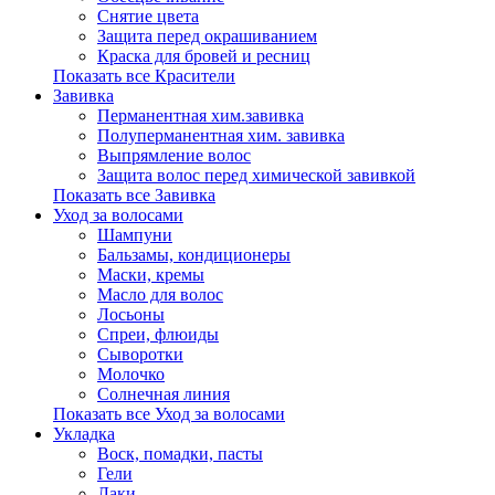
Снятие цвета
Защита перед окрашиванием
Краска для бровей и ресниц
Показать все Красители
Завивка
Перманентная хим.завивка
Полуперманентная хим. завивка
Выпрямление волос
Защита волос перед химической завивкой
Показать все Завивка
Уход за волосами
Шампуни
Бальзамы, кондиционеры
Маски, кремы
Масло для волос
Лосьоны
Спреи, флюиды
Сыворотки
Молочко
Солнечная линия
Показать все Уход за волосами
Укладка
Воск, помадки, пасты
Гели
Лаки