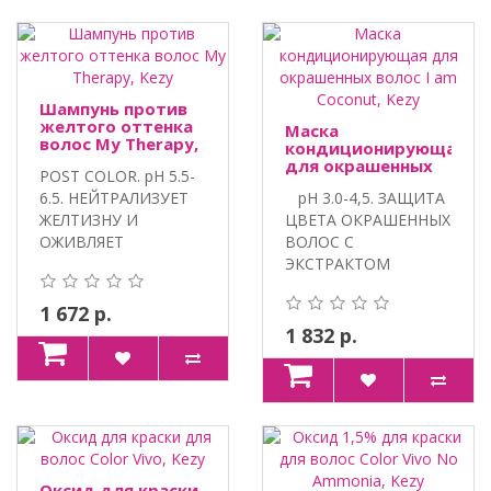
Шампунь против
желтого оттенка
Маска
волос My Therapy,
кондиционирующая
Kezy
для окрашенных
POST COLOR. pH 5.5-
волос I am
6.5. НЕЙТРАЛИЗУЕТ
pH 3.0-4,5. ЗАЩИТА
Coconut, Kezy
ЖЕЛТИЗНУ И
ЦВЕТА ОКРАШЕННЫХ
ОЖИВЛЯЕТ
ВОЛОС С
ХОЛОДНЫЕ ОТТЕНКИ
ЭКСТРАКТОМ
ВОЛОС...
КОКОСА. ..
1 672 р.
1 832 р.
Оксид для краски