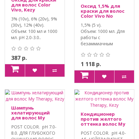
для волос Color
Оксид 1,5% для
Vivo, Kezy
краски для волос
Color Vivo No
3% (10v), 6% (20v), 9%
Ammonia, Kezy
(30v), 12% (40v).
1,5% (5 v).
Объем: 100 мл и 1000
Объем: 1000 мл. Для
мл. pH 2.0-3.0..
работы с
безаммиачным
красителем COLOR ..
387 р.
1 118 р.
Шампунь
хелатирующий
Кондиционер
для волос My
против желтого
Therapy, Kezy
оттенка волос My
POST COLOR. pH 7.0-
Therapy, Kezy
8.0. ДЛЯ ГЛУБОКОГО
POST COLOR. pH 4.0-