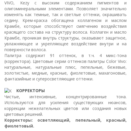
VIVO, Kezy с высоким содержанием пигментов и
олигоминеральными элементами. Позволяет значительно
изменять как темные, так и светлые оттенки, окрашивать
седину. Крем-краска обогащена коллагеном и маслом
Крамбе, которые способствуют смягчению воздействия
красящего состава на структуру волоса. Коллаген и масло
Крамбе, проникая внутрь структуры, оказывают защитное,
увлажняющее и укрепляющее воздействие внутри и на
поверхности волоса.
Палитра содержит 91 оттенок, в т.ч. 4 микс-тона
(корректора). Цветовые серии оттенков палитры Color Vivo:
натуральные, натуральные плюс, пепельные, бежевые,
золотистые, медные, красные, фиолетовые, махагоновые,
фантазийные и суперосветляющие оттенки.
КОРРЕКТОРЫ
Чистые, интенсивные, концентрированные тона.
Используются для усиления существующих нюансов,
коррекции нежелательных цветов или создания новых
цветовых решений.
Корректоры: осветляющий, пепельный, красный,
фиолетовый.