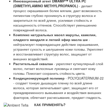
Инновационный агент DMAMP™ ULTRA PC
(DIMETHYLAMINO METHYLPROPANOL)
- делает
процесс окрашивания более мягким, дает возможность
пигментам глубоко проникнуть в структуру волоса и
закрепиться по всей длине, усиливая стойкость и
насыщенность оттенков. Способствует уменьшению
повреждений волоса.
Комплекс натуральных масел марулы, камелии,
сладкого миндаля и легкий эфир масла ши
-
нейтрализует повреждающее действие окрашивания,
устраняет сухость и шелушение кожи головы. Укрепляет
и восстанавливает структуру волос, защищает от
внешних воздействий.
Растительный сквалан
- укрепляет кутикулярный слой
волос, питает волосяные луковицы и смягчает кожу
головы. Помогает сохранить стойкость цвета.
Кондиционирующий полимер
- POLYQUATERNIUM-22
- создает тонкую дышащую пленку по всей длине
волоса, которая запечатывает цвет, защищает его от
преждевременного вымывания и воздействия внешних
факторов, облегчает расчесывание, придает гладкость.
КАК ПРИМЕНЯТЬ?