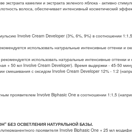
ве экстракта камелии и экстракта зеленого яблока - активно стиму
 плотность волоса, обеспечивает интенсивный косметический эффек
ульсию Involve Cream Developer (3%, 6%, 9%) в соотношении 1:1,5 (
комендуется использовать натуральные интенсивные оттенки и ок
рекомендуется использовать натуральные интенсивные оттенки и 
вная + 50 мл Involve Cream Developer). Время выдержки - 45-50 мину
и смешивания с оксидом Involve Cream Developer 12% - 1:2 (наприм
ым проявителем Involve Biphasic One в соотношении 1:1,5 (например
Н" БЕЗ ОСВЕТЛЕНИЯ НАТУРАЛЬНОЙ БАЗЫ.
олуперманентного проявителя Involve Biphasic One + 25 мл модифик