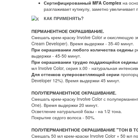
Сертифицированный MFA Complex
на осно
разглаживает кутикулу, заметно увеличивает
КАК ПРИМЕНЯТЬ?
ПЕРМАНЕНТНОЕ ОКРАШИВАНИЕ.
Смешать крем-краску Involve Color и окисляющую эм
Cream Developer). Время выдержки - 35-40 минут.
При окрашивании любого количества седины
ре
выдержки - 45-50 минут.
При окрашивании трудно поддающейся седины
мл Involve Color, серия x.00 - натуральная интенси
Для оттенков суперосветляющей серии
пропорци
Developer 12%). Время выдержки 45 минут.
ПОЛУПЕРМАНЕНТНОЕ ОКРАШИВАНИЕ.
Смешать крем-краску Involve Color с полуперманентн
One). Время выдержки 20 минут.
Осветление натуральной базы - на 1/2 тона.
Покрытие седого волоса - 50%.
ПОЛУПЕРМАНЕНТНОЕ ОКРАШИВАНИЕ "ТОН В ТО
Смешать 50 мл крем-краски Involve Color + 50 мл п