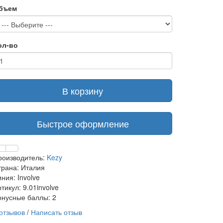
бъем
ол-во
В корзину
Быстрое оформление
роизводитель:
Kezy
трана: Италия
ния: Involve
тикул: 9.01involve
онусные баллы: 2
 отзывов
/
Написать отзыв