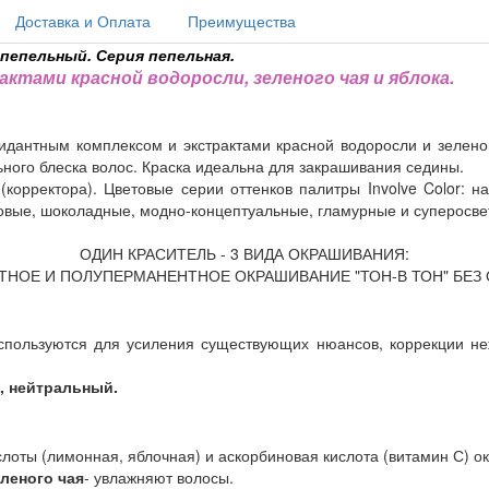
Доставка и Оплата
Преимущества
-пепельный. Серия пепельная.
тами красной водоросли, зеленого чая и яблока.
идантным комплексом и экстрактами красной водоросли и зелено
ного блеска волос. Краска идеальна для закрашивания седины.
а (корректора). Цветовые серии оттенков палитры Involve Color: 
новые, шоколадные, модно-концептуальные, гламурные и суперосв
ОДИН КРАСИТЕЛЬ - 3 ВИДА ОКРАШИВАНИЯ:
НОЕ И ПОЛУПЕРМАНЕНТНОЕ ОКРАШИВАНИЕ "ТОН-В ТОН" БЕЗ 
Используются для усиления существующих нюансов, коррекции не
, нейтральный.
слоты (лимонная, яблочная) и аскорбиновая кислота (витамин С)
еленого чая
- увлажняют волосы.