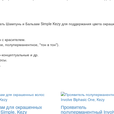
ать Шампунь и Бальзам Simple Kezy для поддержания цвета окраш
 с красителем.
, полуперманентное, "тон в тон").
о-концептуальные и др.
осы.
.
ам для окрашенных
Проявитель
Simple, Kezy
полуперманентный Invol