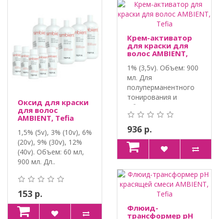
Крем-активатор
для краски для
волос AMBIENT,
Tefia
1% (3,5v). Объем: 900
мл. Для
полуперманентного
тонирования и
Оксид для краски
обновлени..
для волос
AMBIENT, Tefia
936 р.
1,5% (5v), 3% (10v), 6%
(20v), 9% (30v), 12%
(40v). Объем: 60 мл,
900 мл. Дл..
153 р.
Флюид-
трансформер pH