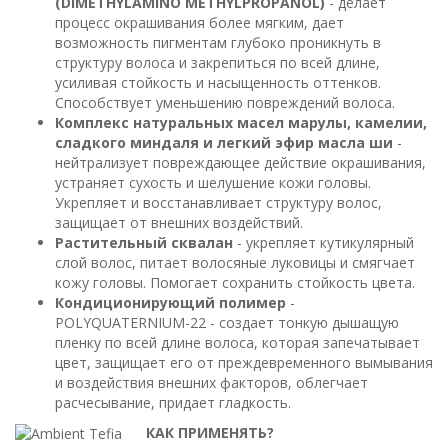
(DIMETHYLAMINO METHYLPROPANOL)
- делает
процесс окрашивания более мягким, дает
возможность пигментам глубоко проникнуть в
структуру волоса и закрепиться по всей длине,
усиливая стойкость и насыщенность оттенков.
Способствует уменьшению повреждений волоса.
Комплекс натуральных масел марулы, камелии,
сладкого миндаля и легкий эфир масла ши
-
нейтрализует повреждающее действие окрашивания,
устраняет сухость и шелушение кожи головы.
Укрепляет и восстанавливает структуру волос,
защищает от внешних воздействий.
Растительный сквалан
- укрепляет кутикулярный
слой волос, питает волосяные луковицы и смягчает
кожу головы. Помогает сохранить стойкость цвета.
Кондиционирующий полимер
-
POLYQUATERNIUM-22 - создает тонкую дышащую
пленку по всей длине волоса, которая запечатывает
цвет, защищает его от преждевременного вымывания
и воздействия внешних факторов, облегчает
расчесывание, придает гладкость.
КАК ПРИМЕНЯТЬ?