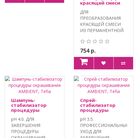
красящей смеси
AMBIENT, Tefia
ДЛЯ
ПРЕОБРАЗОВАНИЯ
КРАСЯЩЕЙ СМЕСИ
ИЗ ПЕРМАНЕНТНОЙ
В
ПОЛУПЕРМАНЕНТНУЮ.
100% VEGA..
754 р.
Шампунь-
Спрей-
стабилизатор
стабилизатор
процедуры
процедуры
окрашивания
окрашивания
pH 4.0. ДЛЯ
pH 3.5.
AMBIENT, Tefia
AMBIENT, Tefia
ЗАВЕРШЕНИЯ
ПРОФЕССИОНАЛЬНЫЙ
ПРОЦЕДУРЫ
УХОД ДЛЯ
ОКРАШИВАНИЯ.
ЗАВЕРШЕНИЯ