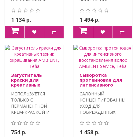
100% VEGAN,
ОКРАШИВАНИЯ
ПАНТЕНОЛ,
ВОЛОС. 100% VEGAN,
ЭКСТРАКТ ЛИ..
МАС..
1 134 р.
1 494 р.
Загуститель
Сыворотка
краски для
протеиновая для
креативных
интенсивного
техник
восстановления
ИСПОЛЬЗУЕТСЯ
САЛОННЫЙ
окрашивания
волос AMBIENT
AMBIENT, Tefia
Service, Tefia
ТОЛЬКО С
КОНЦЕНТИРОВАННЫЙ
ПЕРМАНЕНТНОЙ
УХОД ДЛЯ
КРЕМ-КРАСКОЙ И
ПОВРЕЖДЕННЫХ,
ОКИСЛИТЕЛЕМ TEFIA
ПОРИСТЫХ, СУХИХ И
AMBIENT ДЛЯ ..
ЛОМКИХ ВОЛОС...
754 р.
1 458 р.