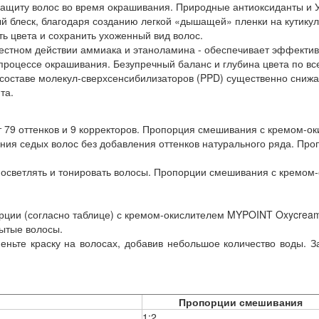
 защиту волос во время окрашивания. Природные антиоксиданты и
й блеск, благодаря созданию легкой «дышащей» пленки на кутикул
ь цвета и сохранить ухоженный вид волос.
местном действии аммиака и этаноламина - обеспечивает эффектив
процессе окрашивания. Безупречный баланс и глубина цвета по вс
 составе молекул-сверхсенсибилизаторов (PPD) существенно сниж
та.
79 оттенков и 9 корректоров. Пропорция смешивания с кремом-ок
ия седых волос без добавления оттенков натурального ряда. Про
светлять и тонировать волосы. Пропорции смешивания с кремом-
орции (согласно таблице) с кремом-окислителем MYPOINT Oxycrea
мытые волосы.
еньте краску на волосах, добавив небольшое количество воды.
Пропорции смешивания
1:2