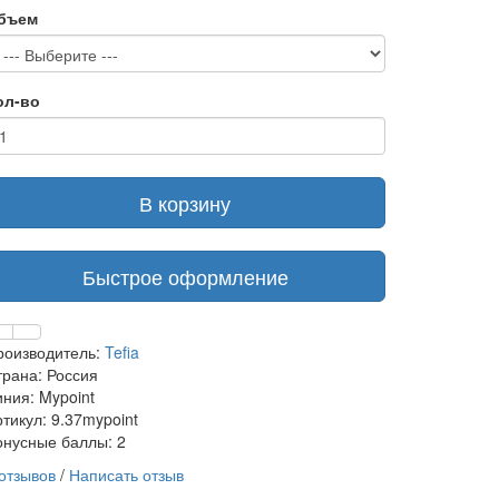
бъем
ол-во
В корзину
Быстрое оформление
роизводитель:
Tefia
трана: Россия
иния: Mypoint
тикул: 9.37mypoint
онусные баллы: 2
 отзывов
/
Написать отзыв