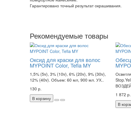
Гарантировано точный результат окрашивания.
Рекомендуемые товары
Оксид для краски для волос
Обесц
MYPOINT Color, Tefia MY
MYPOI
1,5% (5v), 3% (10v), 6% (20v), 9% (30v),
Осветля
12% (40v). Объем: 60 мл, 900 мл. УХ..
Stop.Ye
ВОЗДЕЙ
130 р.
1 872 р.
В корзину
В корз