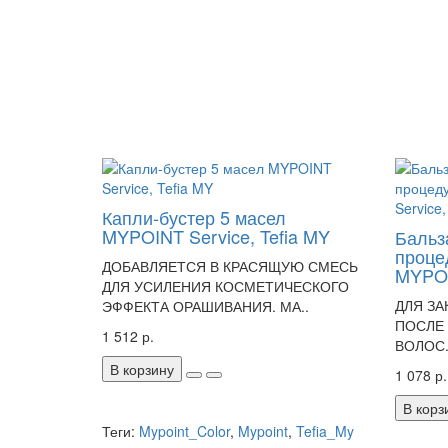
Капли-бустер 5 масел
MYPOINT Service, Tefia MY
Бальз
проце
ДОБАВЛЯЕТСЯ В КРАСЯЩУЮ СМЕСЬ
MYPOI
ДЛЯ УСИЛЕНИЯ КОСМЕТИЧЕСКОГО
ДЛЯ З
ЭФФЕКТА ОРАШИВАНИЯ. МА..
ПОСЛЕ
1 512 р.
ВОЛОС.
В корзину
1 078 р.
В корз
Теги:
Mypoint_Color
,
Mypoint
,
Tefia_My