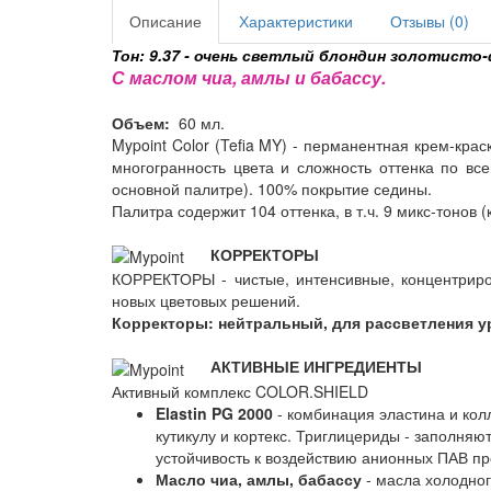
Описание
Характеристики
Отзывы (0)
Тон: 9.37 - очень светлый блондин золотис
С маслом чиа, амлы и бабассу.
Объем:
60 мл.
Mypoint Color (Tefia MY) - перманентная крем-кр
многогранность цвета и сложность оттенка по вс
основной палитре). 100% покрытие седины.
Палитра содержит 104 оттенка, в т.ч. 9 микс-тонов (
КОРРЕКТОРЫ
КОРРЕКТОРЫ - чистые, интенсивные, концентриро
новых цветовых решений.
Корректоры: нейтральный, для рассветления у
АКТИВНЫЕ ИНГРЕДИЕНТЫ
Активный комплекс COLOR.SHIELD
Elastin PG 2000
- комбинация эластина и кол
кутикулу и кортекс. Триглицериды - заполняю
устойчивость к воздействию анионных ПАВ пр
Масло чиа, амлы, бабассу
- масла холодног