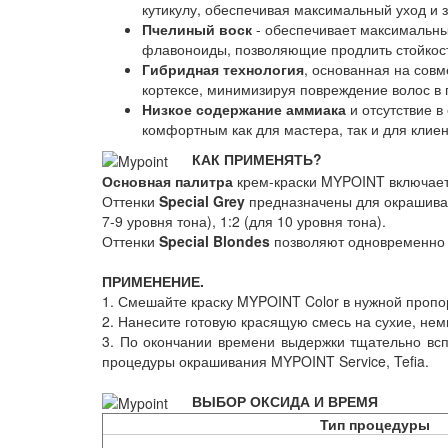
кутикулу, обеспечивая максимальный уход и
Пчелиный воск
- обеспечивает максимальны
флавоноиды, позволяющие продлить стойкост
Гибридная технология
, основанная на сов
кортексе, минимизируя повреждение волос в 
Низкое содержание аммиака
и отсутствие в
комфортным как для мастера, так и для клиен
КАК ПРИМЕНЯТЬ?
Основная палитра
крем-краски MYPOINT включает 
Оттенки
Special Grey
предназначены для окрашиван
7-9 уровня тона), 1:2 (для 10 уровня тона).
Оттенки
Special Blondes
позволяют одновременно о
ПРИМЕНЕНИЕ.
1. Смешайте краску MYPOINT Color в нужной проп
2. Нанесите готовую красящую смесь на сухие, не
3. По окончании времени выдержки тщательно всп
процедуры окрашивания MYPOINT Service, Tefia.
ВЫБОР ОКСИДА И ВРЕМЯ
Тип процедуры