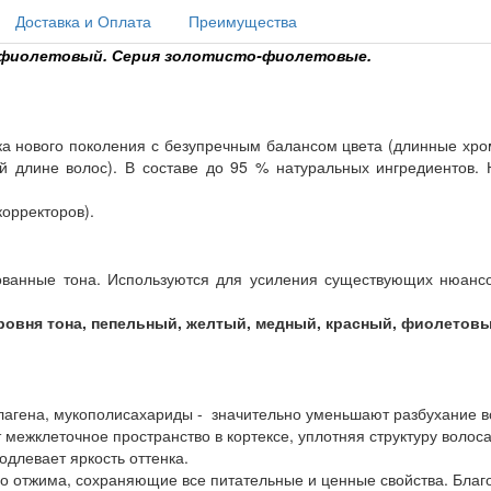
Доставка и Оплата
Преимущества
то-фиолетовый. Серия золотисто-фиолетовые.
аска нового поколения с безупречным балансом цвета (длинные 
ей длине волос). В составе до 95 % натуральных ингредиентов
корректоров).
ванные тона. Используются для усиления существующих нюансо
ровня тона, пепельный, желтый, медный, красный, фиолетовы
лагена, мукополисахариды - значительно уменьшают разбухание в
т межклеточное пространство в кортексе, уплотняя структуру воло
одлевает яркость оттенка.
о отжима, сохраняющие все питательные и ценные свойства. Благо