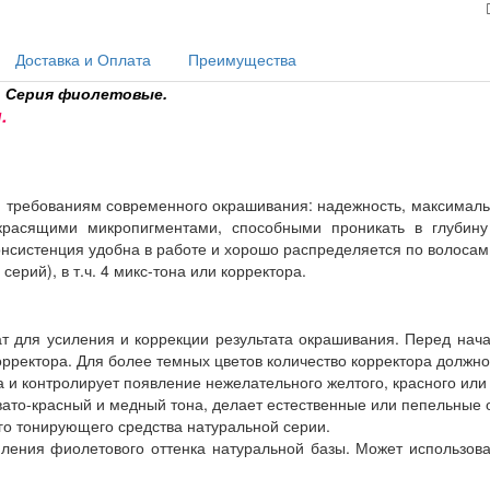
Доставка и Оплата
Преимущества
й. Серия фиолетовые.
.
м требованиям современного окрашивания: надежность, максималь
расящими микропигментами, способными проникать в глубину
онсистенция удобна в работе и хорошо распределяется по волосам
серий), в т.ч. 4 микс-тона или корректора.
 для усиления и коррекции результата окрашивания. Перед нач
корректора. Для более темных цветов количество корректора должн
 и контролирует появление нежелательного желтого, красного или
вато-красный и медный тона, делает естественные или пепельные 
го тонирующего средства натуральной серии.
ления фиолетового оттенка натуральной базы. Может использоват