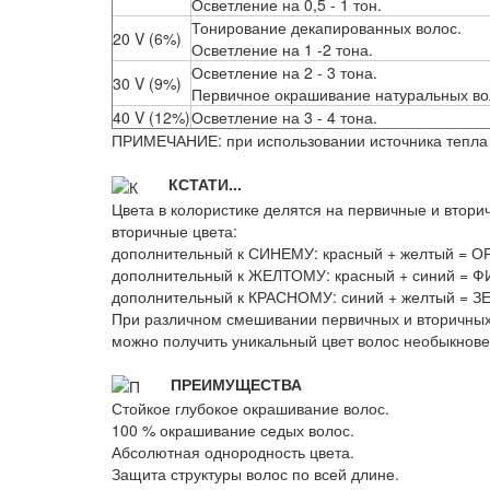
Осветление на 0,5 - 1 тон.
Тонирование декапированных волос.
20 V (6%)
Осветление на 1 -2 тона.
Осветление на 2 - 3 тона.
30 V (9%)
Первичное окрашивание натуральных во
40 V (12%)
Осветление на 3 - 4 тона.
ПРИМЕЧАНИЕ: при использовании источника тепла 
КСТАТИ...
Цвета в колористике делятся на первичные и вто
вторичные цвета:
дополнительный к СИНЕМУ: красный + желтый = 
дополнительный к ЖЕЛТОМУ: красный + синий =
дополнительный к КРАСНОМУ: синий + желтый = 
При различном смешивании первичных и вторичных 
можно получить уникальный цвет волос необыкновен
ПРЕИМУЩЕСТВА
Стойкое глубокое окрашивание волос.
100 % окрашивание седых волос.
Абсолютная однородность цвета.
Защита структуры волос по всей длине.