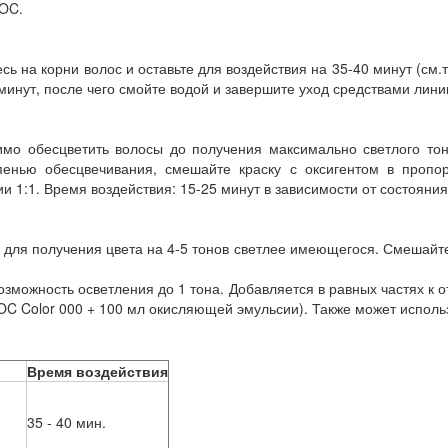
JOC.
сь на корни волос и оставьте для воздействия на 35-40 минут (см.
 минут, после чего смойте водой и завершите уход средствами лини
имо обесцветить волосы до получения максимально светлого то
енью обесцвечивания, смешайте краску с оксигентом в пропор
и 1:1. Время воздействия: 15-25 минут в зависимости от состояни
ля получения цвета на 4-5 тонов светлее имеющегося. Смешайте
озможность осветления до 1 тона. Добавляется в равных частях к
OC Color 000 + 100 мл окисляющей эмульсии). Также может использ
Время воздействия
35 - 40 мин.