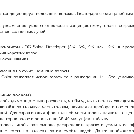
 и кондиционирует волосяные волокна. Благодаря своим целебным 
е увлажнение, укрепляют волосы и защищают кожу головы во врем
ствия солнечных лучей.
оксигентом JOC Shine Developer (3%, 6%, 9% или 12%) в проп
ия коротких волос.
ы окрашивания.
овления на сухие, немытые волосы.
lor позволяет использовать ее в разведении 1:1. Это усилива
ьные волосы).
еобходимо тщательно расчесать, чтобы удалить остатки укладочны
ивайте затылочную часть головы, начиная от пробора и постепен
орней. Для окрашивания фронтальной части головы начните от цент
на корни волос и оставьте на 35-40 минут (см. таблицу).
волосы, чтобы равномерно распределить краску и усилить ее э
ньте смесь на волосах, затем смойте водой. Далее необходимо