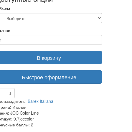
бъем
ол-во
В корзину
Быстрое оформление
роизводитель:
Barex Italiana
трана: Италия
ния: JOC Color Line
тикул: 9.7joccolor
онусные баллы: 2