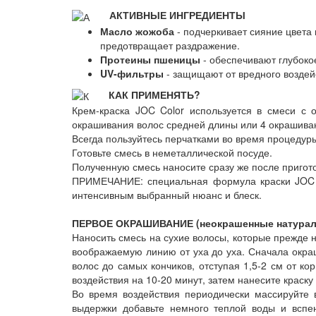
АКТИВНЫЕ ИНГРЕДИЕНТЫ
Масло жожоба
- подчеркивает сияние цвета
предотвращает раздражение.
Протеины пшеницы
- обеспечивают глубоко
UV-фильтры
- защищают от вредного воздей
КАК ПРИМЕНЯТЬ?
Крем-краска JOC Color используется в смеси с 
окрашивания волос средней длины или 4 окрашиван
Всегда пользуйтесь перчатками во время процедур
Готовьте смесь в неметаллической посуде.
Полученную смесь наносите сразу же после пригот
ПРИМЕЧАНИЕ: специальная формула краски JOC Co
интенсивным выбранный нюанс и блеск.
ПЕРВОЕ ОКРАШИВАНИЕ (неокрашенные натурал
Наносить смесь на сухие волосы, которые прежде н
воображаемую линию от уха до уха. Сначала окраш
волос до самых кончиков, отступая 1,5-2 см от к
воздействия на 10-20 минут, затем нанесите краску 
Во время воздействия периодически массируйте 
выдержки добавьте немного теплой воды и вспе