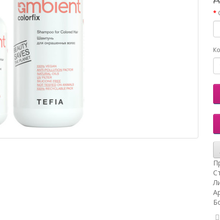
Ко
П
С
Ли
А
Б