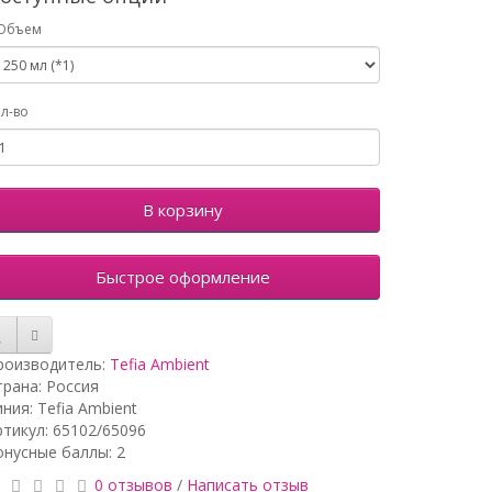
Объем
л-во
В корзину
Быстрое оформление
роизводитель:
Tefia Ambient
трана: Россия
ния: Tefia Ambient
ртикул: 65102/65096
онусные баллы: 2
0 отзывов
/
Написать отзыв