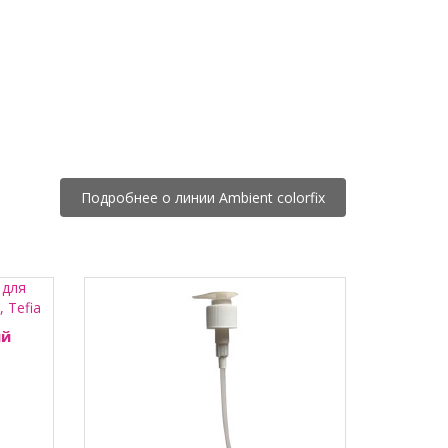
Подробнее о линии Ambient colorfix
ый