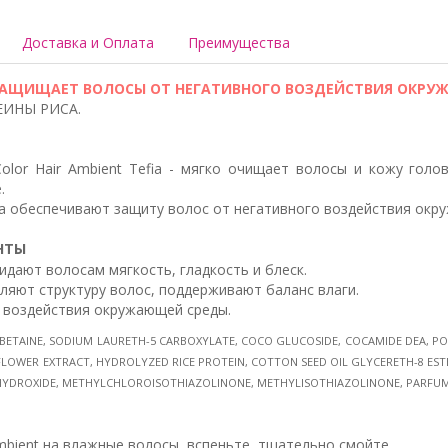
Доставка и Оплата
Преимущества
А, ЗАЩИЩАЕТ ВОЛОСЫ ОТ НЕГАТИВНОГО ВОЗДЕЙСТВИЯ ОКР
ЕИНЫ РИСА.
lor Hair Ambient Tefia - мягко очищает волосы и кожу голо
.
 обеспечивают защиту волос от негативного воздействия окр
НТЫ
идают волосам мягкость, гладкость и блеск.
ляют структуру волос, поддерживают баланс влаги.
о воздействия окружающей среды.
ETAINE, SODIUM LAURETH-5 CARBOXYLATE, COCO GLUCOSIDE, COCAMIDE DEA, P
OWER EXTRACT, HYDROLYZED RICE PROTEIN, COTTON SEED OIL GLYCERETH-8 ESTER
 HYDROXIDE, METHYLCHLOROISOTHIAZOLINONE, METHYLISOTHIAZOLINONE, PARFUM
mbient на влажные волосы, вспеньте, тщательно смойте.