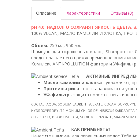
Описание
Характеристики
Отзывы (0)
pH 4.0. НАДОЛГО СОХРАНЯТ ЯРКОСТЬ ЦВЕТ
100% VEGAN, МАСЛО КАМЕЛИИ И ХЛОПКА, ПРОТ
Объем:
250 мл, 950 мл.
Шампунь для окрашенных волос, Shampoo for Co
предотвращает его преждевременное вымывание
Комплекс ANTI-POLLUTION фактора и УФ-фильтра
АКТИВНЫЕ ИНГРЕДИЕ
Масло камелии и хлопка
- увлажняют, пр
Протеины риса
- восстанавливают и укреп
УФ-фильтр
- защита волос от негативног
СОСТАВ: AQUA, SODIUM LAURETH SULFATE, COCAMIDOPROPYL B
HYDROXYPROPYLTRIMONIUM CHLORIDE, HIBISCUS SABDARIFFA FL
CITRIC ACID, DISODIUM EDTA, SODIUM BENZOATE, MAGNESIUM
КАК ПРИМЕНЯТЬ?
Нанесите шампунь для окрашенных волос Tefia A