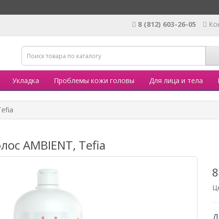
8 (812) 603-26-05
Ко
Укладка
Проблемы кожи головы
Для лица и тела
efia
ос AMBIENT, Tefia
8
Ц
Д